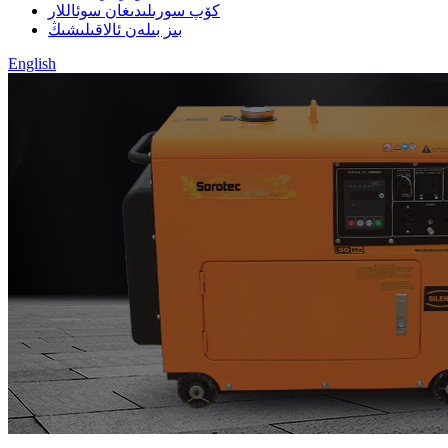
كۆپ سورىلىدىغان سوئاللار
بىز بىلەن ئالاقىلىشىڭ
English