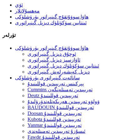
ئۆي
مەھسۇلاتلار
ھاۋا سوۋۇتقۇچ گېنېراتور يۈرۈشلۈكى
ئىنتايىن سۈكۈتلۈك دىزېل گېنېراتورى
تۈرلەر
ھاۋا سوۋۇتقۇچ گېنېراتور يۈرۈشلۈكى
ئوچۇق دىزېل گېنېراتورى
ئاۋازسىز دىزېل گېنېراتورى
ئىنتايىن سۈكۈتلۈك دىزېل گېنېراتورى
دىزېل كەپشەرلەش گېنېراتورى
سانائەت گېنېراتورى يۈرۈشلۈكى
پېركىنس تەرىپىدىن قوللىنىدۇ
Cummins تەرىپىدىن تەمىنلەنگەن
Deutz تەرىپىدىن قوللىنىدۇ
ۋولۋو تەرىپىدىن ھەرىكەتلەندۈرۈلىدۇ
BAUDOUIN تەرىپىدىن قوللىنىدۇ
Doosan تەرىپىدىن قوللىنىدۇ
Kubota تەرىپىدىن قوللىنىدۇ
Yanmar تەرىپىدىن قوللىنىدۇ
ئىسۇزۇ تەرىپىدىن تەمىنلەندى
Fawde تەرىپىدىن قوللىنىدۇ