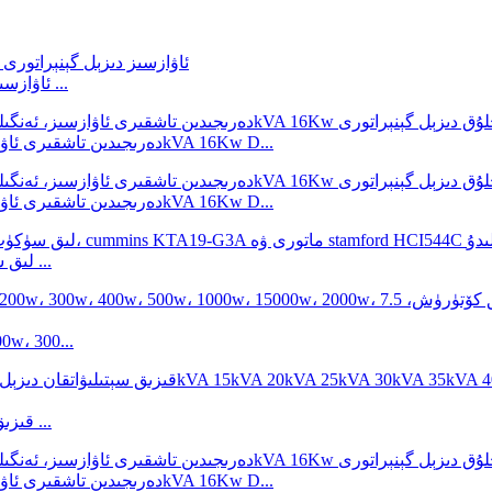
2V92 بىلەن 10KVA 11KVA 12KVA ئاۋازسىز دىزېل گېنېراتورى ...
50Hz دەرىجىدىن تاشقىرى ئاۋازسىز، ئەنگىلىيە پېركىنس تەرىپىدىن ئىشلەنگەن 20kVA 16Kw D...
50Hz دەرىجىدىن تاشقىرى ئاۋازسىز، ئەنگىلىيە پېركىنس تەرىپىدىن ئىشلەنگەن 20kVA 16Kw D...
500kVA لىق سۈكۈت دىزېل گېنېراتورىنىڭ باھاسى ئاۋسترالىيە ...
يورۇتۇش مۇنارى، LED، مېتال گالىدلىق چىرا
قىزىق سېتىلىۋاتقان دىزېل ئېلېكتر گېنېراتورى ياڭدۇڭ گېنېراتور ...
50Hz دەرىجىدىن تاشقىرى ئاۋازسىز، ئەنگىلىيە پېركىنس تەرىپىدىن ئىشلەنگەن 20kVA 16Kw D...