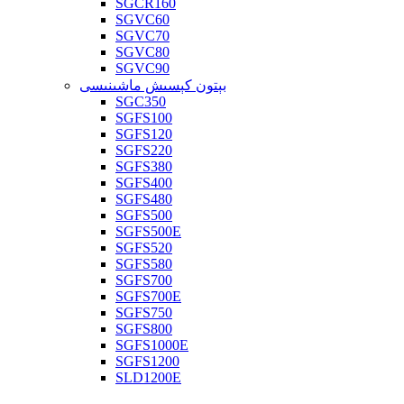
SGCR160
SGVC60
SGVC70
SGVC80
SGVC90
بېتون كېسىش ماشىنىسى
SGC350
SGFS100
SGFS120
SGFS220
SGFS380
SGFS400
SGFS480
SGFS500
SGFS500E
SGFS520
SGFS580
SGFS700
SGFS700E
SGFS750
SGFS800
SGFS1000E
SGFS1200
SLD1200E