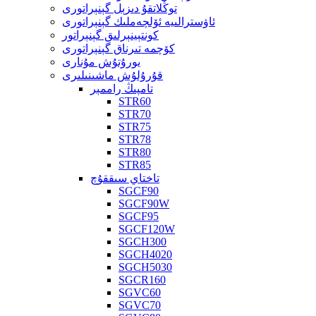
توڭلاتقۇ دىزېل گېنېراتورى
ئاۋسترالىيە ئۆلچەملىك گېنېراتورى
كونتېينېرلىق گېنېراتور
كۆچمە تىرناق گېنېراتورى
يورۇتۇش مۇنارى
قۇرۇلۇش ماشىنىلىرى
تامپىڭ راممېر
STR60
STR70
STR75
STR78
STR80
STR85
تاختاي سىققۇچ
SGCF90
SGCF90W
SGCF95
SGCF120W
SGCH300
SGCH4020
SGCH5030
SGCR160
SGVC60
SGVC70