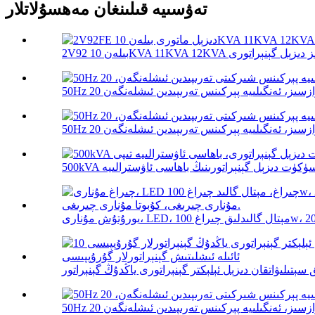
تەۋسىيە قىلىنغان مەھسۇلاتلار
غ 100w، 200w، 300...