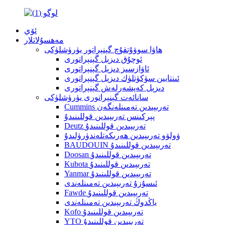
ئۆي
مەھسۇلاتلار
ھاۋا سوۋۇتقۇچ گېنېراتور يۈرۈشلۈكى
ئوچۇق دىزېل گېنېراتورى
ئاۋازسىز دىزېل گېنېراتورى
ئىنتايىن سۈكۈتلۈك دىزېل گېنېراتورى
دىزېل كەپشەرلەش گېنېراتورى
سانائەت گېنېراتورى يۈرۈشلۈكى
Cummins تەرىپىدىن تەمىنلەنگەن
پېركىنس تەرىپىدىن قوللىنىدۇ
Deutz تەرىپىدىن قوللىنىدۇ
ۋولۋو تەرىپىدىن ھەرىكەتلەندۈرۈلىدۇ
BAUDOUIN تەرىپىدىن قوللىنىدۇ
Doosan تەرىپىدىن قوللىنىدۇ
Kubota تەرىپىدىن قوللىنىدۇ
Yanmar تەرىپىدىن قوللىنىدۇ
ئىسۇزۇ تەرىپىدىن تەمىنلەندى
Fawde تەرىپىدىن قوللىنىدۇ
ياڭدوڭ تەرىپىدىن تەمىنلەندى
Kofo تەرىپىدىن قوللىنىدۇ
YTO تەرىپىدىن قوللىنىدۇ