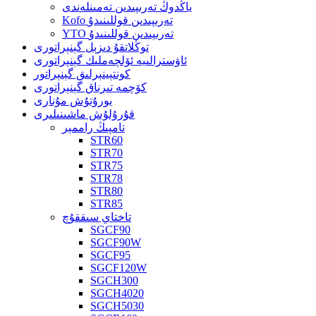
ياڭدوڭ تەرىپىدىن تەمىنلەندى
Kofo تەرىپىدىن قوللىنىدۇ
YTO تەرىپىدىن قوللىنىدۇ
توڭلاتقۇ دىزېل گېنېراتورى
ئاۋسترالىيە ئۆلچەملىك گېنېراتورى
كونتېينېرلىق گېنېراتور
كۆچمە تىرناق گېنېراتورى
يورۇتۇش مۇنارى
قۇرۇلۇش ماشىنىلىرى
تامپىڭ راممېر
STR60
STR70
STR75
STR78
STR80
STR85
تاختاي سىققۇچ
SGCF90
SGCF90W
SGCF95
SGCF120W
SGCH300
SGCH4020
SGCH5030