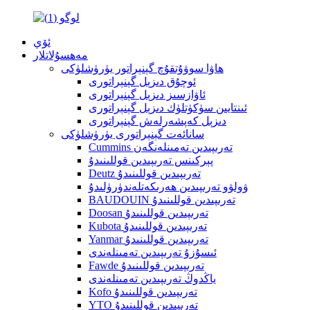
ئۆي
مەھسۇلاتلار
ھاۋا سوۋۇتقۇچ گېنېراتور يۈرۈشلۈكى
ئوچۇق دىزېل گېنېراتورى
ئاۋازسىز دىزېل گېنېراتورى
ئىنتايىن سۈكۈتلۈك دىزېل گېنېراتورى
دىزېل كەپشەرلەش گېنېراتورى
سانائەت گېنېراتورى يۈرۈشلۈكى
Cummins تەرىپىدىن تەمىنلەنگەن
پېركىنس تەرىپىدىن قوللىنىدۇ
Deutz تەرىپىدىن قوللىنىدۇ
ۋولۋو تەرىپىدىن ھەرىكەتلەندۈرۈلىدۇ
BAUDOUIN تەرىپىدىن قوللىنىدۇ
Doosan تەرىپىدىن قوللىنىدۇ
Kubota تەرىپىدىن قوللىنىدۇ
Yanmar تەرىپىدىن قوللىنىدۇ
ئىسۇزۇ تەرىپىدىن تەمىنلەندى
Fawde تەرىپىدىن قوللىنىدۇ
ياڭدوڭ تەرىپىدىن تەمىنلەندى
Kofo تەرىپىدىن قوللىنىدۇ
YTO تەرىپىدىن قوللىنىدۇ