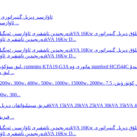
2V92 بىلەن 10KVA 11KVA 12KVA ئاۋازسىز دىزېل گېنېراتورى ...
50Hz دەرىجىدىن تاشقىرى ئاۋازسىز، ئەنگىلىيە پېركىنس تەرىپىدىن ئىشلەنگەن 20kVA 16Kw D...
50Hz دەرىجىدىن تاشقىرى ئاۋازسىز، ئەنگىلىيە پېركىنس تەرىپىدىن ئىشلەنگەن 20kVA 16Kw D...
500kVA لىق سۈكۈت دىزېل گېنېراتورىنىڭ باھاسى ئاۋسترالىيە ...
يورۇتۇش مۇنارى، LED، مېتال گالىدلىق چىرا
قىزىق سېتىلىۋاتقان دىزېل ئېلېكتر گېنېراتورى ياڭدۇڭ گېنېراتور ...
50Hz دەرىجىدىن تاشقىرى ئاۋازسىز، ئەنگىلىيە پېركىنس تەرىپىدىن ئىشلەنگەن 20kVA 16Kw D...