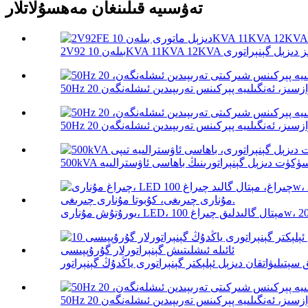
تەۋسىيە قىلىنغان مەھسۇلاتلار
غ 100w، 200w، 300...