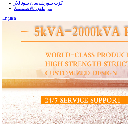
كۆپ سورىلىدىغان سوئاللار
بىز بىلەن ئالاقىلىشىڭ
English