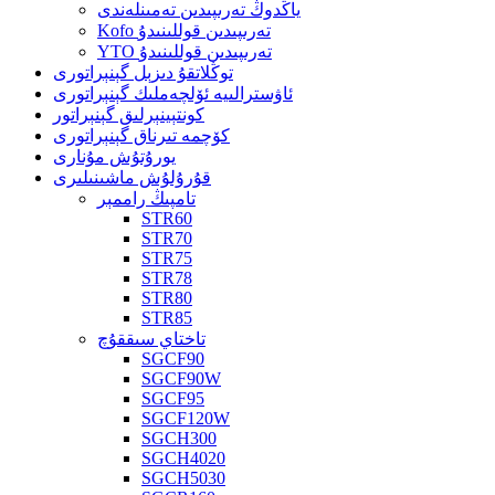
ياڭدوڭ تەرىپىدىن تەمىنلەندى
Kofo تەرىپىدىن قوللىنىدۇ
YTO تەرىپىدىن قوللىنىدۇ
توڭلاتقۇ دىزېل گېنېراتورى
ئاۋسترالىيە ئۆلچەملىك گېنېراتورى
كونتېينېرلىق گېنېراتور
كۆچمە تىرناق گېنېراتورى
يورۇتۇش مۇنارى
قۇرۇلۇش ماشىنىلىرى
تامپىڭ راممېر
STR60
STR70
STR75
STR78
STR80
STR85
تاختاي سىققۇچ
SGCF90
SGCF90W
SGCF95
SGCF120W
SGCH300
SGCH4020
SGCH5030