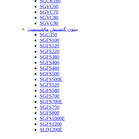
SGCR160
SGVC60
SGVC70
SGVC80
SGVC90
بېتون كېسىش ماشىنىسى
SGC350
SGFS100
SGFS120
SGFS220
SGFS380
SGFS400
SGFS480
SGFS500
SGFS500E
SGFS520
SGFS580
SGFS700
SGFS700E
SGFS750
SGFS800
SGFS1000E
SGFS1200
SLD1200E