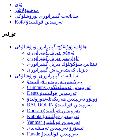
ئۆي
مەھسۇلاتلار
سانائەت گېنېراتورى يۈرۈشلۈكى
Kofo تەرىپىدىن قوللىنىدۇ
تۈرلەر
ھاۋا سوۋۇتقۇچ گېنېراتور يۈرۈشلۈكى
ئوچۇق دىزېل گېنېراتورى
ئاۋازسىز دىزېل گېنېراتورى
ئىنتايىن سۈكۈتلۈك دىزېل گېنېراتورى
دىزېل كەپشەرلەش گېنېراتورى
سانائەت گېنېراتورى يۈرۈشلۈكى
پېركىنس تەرىپىدىن قوللىنىدۇ
Cummins تەرىپىدىن تەمىنلەنگەن
Deutz تەرىپىدىن قوللىنىدۇ
ۋولۋو تەرىپىدىن ھەرىكەتلەندۈرۈلىدۇ
BAUDOUIN تەرىپىدىن قوللىنىدۇ
Doosan تەرىپىدىن قوللىنىدۇ
Kubota تەرىپىدىن قوللىنىدۇ
Yanmar تەرىپىدىن قوللىنىدۇ
ئىسۇزۇ تەرىپىدىن تەمىنلەندى
Fawde تەرىپىدىن قوللىنىدۇ