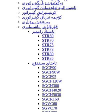
توڭلاتقۇ دىزېل گېنېراتورى
ئاۋسترالىيە ئۆلچەملىك گېنېراتورى
كونتېينېرلىق گېنېراتور
كۆچمە تىرناق گېنېراتورى
يورۇتۇش مۇنارى
قۇرۇلۇش ماشىنىلىرى
تامپىڭ راممېر
STR60
STR70
STR75
STR78
STR80
STR85
تاختاي سىققۇچ
SGCF90
SGCF90W
SGCF95
SGCF120W
SGCH300
SGCH4020
SGCH5030
SGCR160
SGVC60
SGVC70