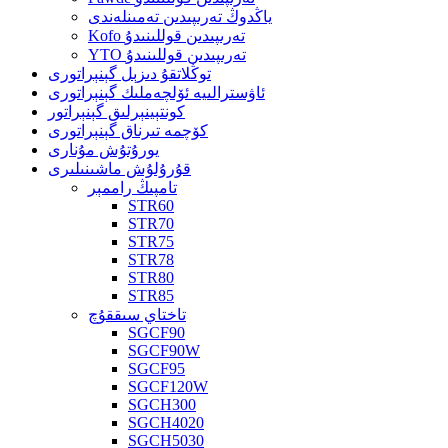
ياڭدوڭ تەرىپىدىن تەمىنلەندى
Kofo تەرىپىدىن قوللىنىدۇ
YTO تەرىپىدىن قوللىنىدۇ
توڭلاتقۇ دىزېل گېنېراتورى
ئاۋسترالىيە ئۆلچەملىك گېنېراتورى
كونتېينېرلىق گېنېراتور
كۆچمە تىرناق گېنېراتورى
يورۇتۇش مۇنارى
قۇرۇلۇش ماشىنىلىرى
تامپىڭ راممېر
STR60
STR70
STR75
STR78
STR80
STR85
تاختاي سىققۇچ
SGCF90
SGCF90W
SGCF95
SGCF120W
SGCH300
SGCH4020
SGCH5030