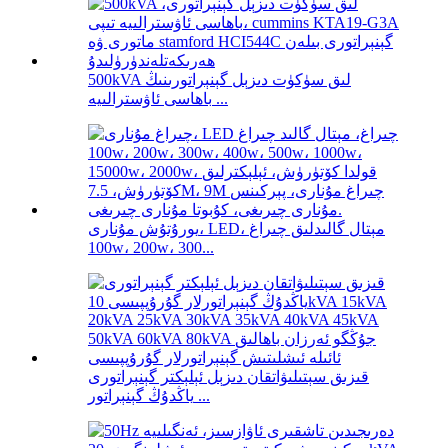
500kVA لىق سۈكۈت دىزېل گېنېراتورىنىڭ
باھاسى ئاۋسترالىيە ...
يورۇتۇش مۇنارى، LED، مېتال گالىدلىق چىراغ
100w، 200w، 300...
قىزىق سېتىلىۋاتقان دىزېل ئېلېكتر گېنېراتورى
ياڭدۇڭ گېنېراتور ...