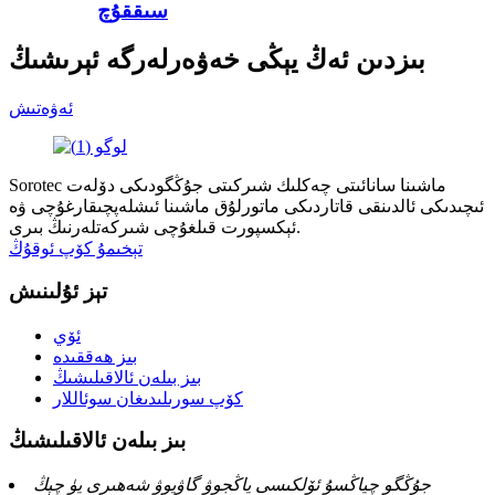
سىققۇچ
بىزدىن ئەڭ يېڭى خەۋەرلەرگە ئېرىشىڭ
ئەۋەتىش
Sorotec ماشىنا سانائىتى چەكلىك شىركىتى جۇڭگودىكى دۆلەت
ئىچىدىكى ئالدىنقى قاتاردىكى ماتورلۇق ماشىنا ئىشلەپچىقارغۇچى ۋە
ئېكسپورت قىلغۇچى شىركەتلەرنىڭ بىرى.
تېخىمۇ كۆپ ئوقۇڭ
تېز ئۇلىنىش
ئۆي
بىز ھەققىدە
بىز بىلەن ئالاقىلىشىڭ
كۆپ سورىلىدىغان سوئاللار
بىز بىلەن ئالاقىلىشىڭ
جۇڭگو چياڭسۇ ئۆلكىسى ياڭجوۋ گاۋيوۋ شەھىرى يۈ چېڭ