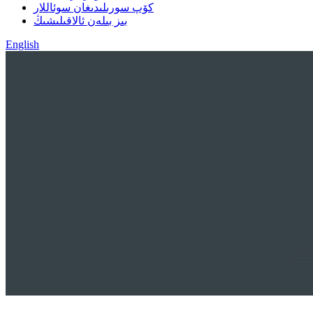
كۆپ سورىلىدىغان سوئاللار
بىز بىلەن ئالاقىلىشىڭ
English