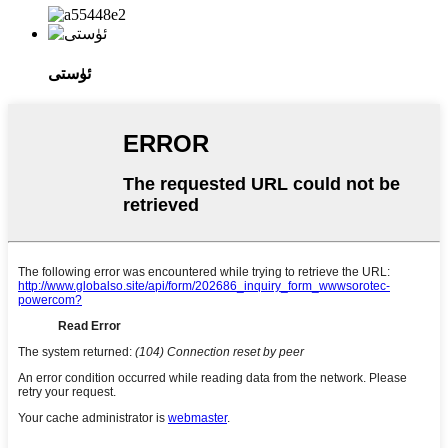
ئۈستى