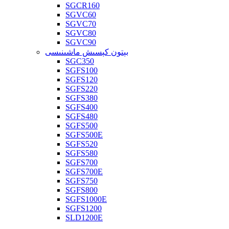
SGCR160
SGVC60
SGVC70
SGVC80
SGVC90
بېتون كېسىش ماشىنىسى
SGC350
SGFS100
SGFS120
SGFS220
SGFS380
SGFS400
SGFS480
SGFS500
SGFS500E
SGFS520
SGFS580
SGFS700
SGFS700E
SGFS750
SGFS800
SGFS1000E
SGFS1200
SLD1200E