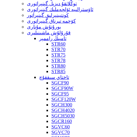
توڭلاتقۇ دىزېل گېنېراتورى
ئاۋسترالىيە ئۆلچەملىك گېنېراتورى
كونتېينېرلىق گېنېراتور
كۆچمە تىرناق گېنېراتورى
يورۇتۇش مۇنارى
قۇرۇلۇش ماشىنىلىرى
تامپىڭ راممېر
STR60
STR70
STR75
STR78
STR80
STR85
تاختاي سىققۇچ
SGCF90
SGCF90W
SGCF95
SGCF120W
SGCH300
SGCH4020
SGCH5030
SGCR160
SGVC60
SGVC70