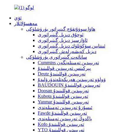
ئۆي
مەھسۇلاتلار
ھاۋا سوۋۇتقۇچ گېنېراتور يۈرۈشلۈكى
ئوچۇق دىزېل گېنېراتورى
ئاۋازسىز دىزېل گېنېراتورى
ئىنتايىن سۈكۈتلۈك دىزېل گېنېراتورى
دىزېل كەپشەرلەش گېنېراتورى
سانائەت گېنېراتورى يۈرۈشلۈكى
Cummins تەرىپىدىن تەمىنلەنگەن
پېركىنس تەرىپىدىن قوللىنىدۇ
Deutz تەرىپىدىن قوللىنىدۇ
ۋولۋو تەرىپىدىن ھەرىكەتلەندۈرۈلىدۇ
BAUDOUIN تەرىپىدىن قوللىنىدۇ
Doosan تەرىپىدىن قوللىنىدۇ
Kubota تەرىپىدىن قوللىنىدۇ
Yanmar تەرىپىدىن قوللىنىدۇ
ئىسۇزۇ تەرىپىدىن تەمىنلەندى
Fawde تەرىپىدىن قوللىنىدۇ
ياڭدوڭ تەرىپىدىن تەمىنلەندى
Kofo تەرىپىدىن قوللىنىدۇ
YTO تەرىپىدىن قوللىنىدۇ