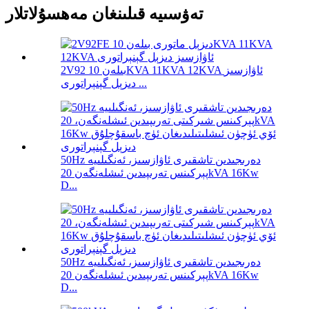
تەۋسىيە قىلىنغان مەھسۇلاتلار
2V92 بىلەن 10KVA 11KVA 12KVA ئاۋازسىز
دىزېل گېنېراتورى ...
50Hz دەرىجىدىن تاشقىرى ئاۋازسىز، ئەنگىلىيە
پېركىنس تەرىپىدىن ئىشلەنگەن 20kVA 16Kw
D...
50Hz دەرىجىدىن تاشقىرى ئاۋازسىز، ئەنگىلىيە
پېركىنس تەرىپىدىن ئىشلەنگەن 20kVA 16Kw
D...