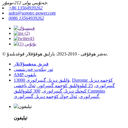
جەنۇبىي يولى 212-نومۇر.
+86 13564939262
sales@sorotec-power.com
0086 13564939262
© نەشر ھوقۇقى - 2010-2023: بارلىق ھوقۇقلار قوغدىلىدۇ.
قىزىق مەھسۇلاتلار
تور بېكەت خەرىتىسى
AMP يانفون
Durostar كۆچمە دىزېل
,
13000 ۋاتلىق دىزېل گېنېراتورى
گېنېراتورى
,
25 كىلوۋاتلىق كۆچمە گېنېراتور
,
ئەڭ ياخشى
كىچىك دىزېل گېنېراتورى
,
300 كىلوۋاتلىق Cummins
,
گېنېراتورى
,
ئەڭ چوڭ كۆچمە دىزېل گېنېراتورى
تېلېفون