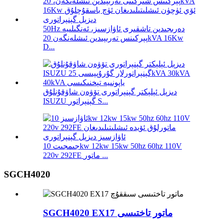
50Hz دەرىجىدىن تاشقىرى ئاۋازسىز، ئەنگىلىيە
پېركىنس تەرىپىدىن ئىشلەنگەن 20kVA 16Kw
D...
دىزېل ئېلېكتر گېنېراتورى تۆۋەن شاۋقۇنلۇق
ISUZU گېنېراتور S...
جىمجىت 10kw 12kw 15kw 50hz 60hz 110V
220v 292FE ماتور ...
SGCH4020
SGCH4020 EX17 ماتور تاختىسى