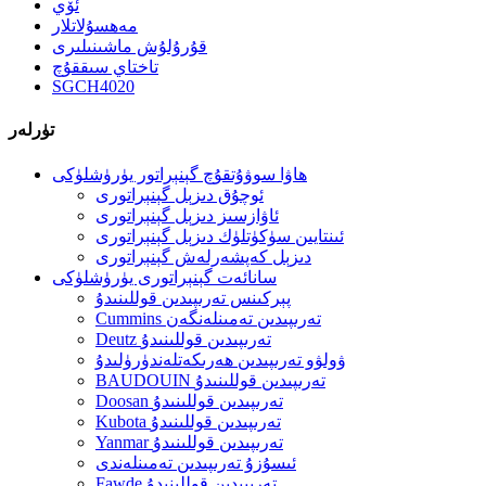
ئۆي
مەھسۇلاتلار
قۇرۇلۇش ماشىنىلىرى
تاختاي سىققۇچ
SGCH4020
تۈرلەر
ھاۋا سوۋۇتقۇچ گېنېراتور يۈرۈشلۈكى
ئوچۇق دىزېل گېنېراتورى
ئاۋازسىز دىزېل گېنېراتورى
ئىنتايىن سۈكۈتلۈك دىزېل گېنېراتورى
دىزېل كەپشەرلەش گېنېراتورى
سانائەت گېنېراتورى يۈرۈشلۈكى
پېركىنس تەرىپىدىن قوللىنىدۇ
Cummins تەرىپىدىن تەمىنلەنگەن
Deutz تەرىپىدىن قوللىنىدۇ
ۋولۋو تەرىپىدىن ھەرىكەتلەندۈرۈلىدۇ
BAUDOUIN تەرىپىدىن قوللىنىدۇ
Doosan تەرىپىدىن قوللىنىدۇ
Kubota تەرىپىدىن قوللىنىدۇ
Yanmar تەرىپىدىن قوللىنىدۇ
ئىسۇزۇ تەرىپىدىن تەمىنلەندى
Fawde تەرىپىدىن قوللىنىدۇ