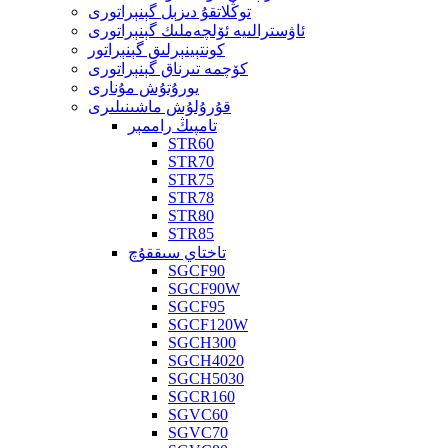
توڭلاتقۇ دىزېل گېنېراتورى
ئاۋسترالىيە ئۆلچەملىك گېنېراتورى
كونتېينېرلىق گېنېراتور
كۆچمە تىرناق گېنېراتورى
يورۇتۇش مۇنارى
قۇرۇلۇش ماشىنىلىرى
تامپىڭ راممېر
STR60
STR70
STR75
STR78
STR80
STR85
تاختاي سىققۇچ
SGCF90
SGCF90W
SGCF95
SGCF120W
SGCH300
SGCH4020
SGCH5030
SGCR160
SGVC60
SGVC70