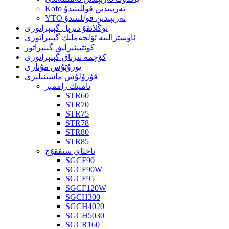
Kofo تەرىپىدىن قوللىنىدۇ
YTO تەرىپىدىن قوللىنىدۇ
توڭلاتقۇ دىزېل گېنېراتورى
ئاۋسترالىيە ئۆلچەملىك گېنېراتورى
كونتېينېرلىق گېنېراتور
كۆچمە تىرناق گېنېراتورى
يورۇتۇش مۇنارى
قۇرۇلۇش ماشىنىلىرى
تامپىڭ راممېر
STR60
STR70
STR75
STR78
STR80
STR85
تاختاي سىققۇچ
SGCF90
SGCF90W
SGCF95
SGCF120W
SGCH300
SGCH4020
SGCH5030
SGCR160