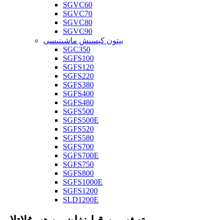
SGVC60
SGVC70
SGVC80
SGVC90
بېتون كېسىش ماشىنىسى
SGC350
SGFS100
SGFS120
SGFS220
SGFS380
SGFS400
SGFS480
SGFS500
SGFS500E
SGFS520
SGFS580
SGFS700
SGFS700E
SGFS750
SGFS800
SGFS1000E
SGFS1200
SLD1200E