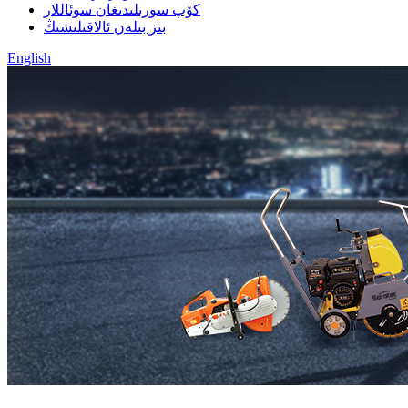
كۆپ سورىلىدىغان سوئاللار
بىز بىلەن ئالاقىلىشىڭ
English