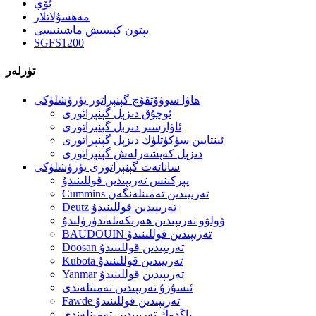
ئۆي
مەھسۇلاتلار
بېتون كېسىش ماشىنىسى
SGFS1200
تۈرلەر
ھاۋا سوۋۇتقۇچ گېنېراتور يۈرۈشلۈكى
ئوچۇق دىزېل گېنېراتورى
ئاۋازسىز دىزېل گېنېراتورى
ئىنتايىن سۈكۈتلۈك دىزېل گېنېراتورى
دىزېل كەپشەرلەش گېنېراتورى
سانائەت گېنېراتورى يۈرۈشلۈكى
پېركىنس تەرىپىدىن قوللىنىدۇ
Cummins تەرىپىدىن تەمىنلەنگەن
Deutz تەرىپىدىن قوللىنىدۇ
ۋولۋو تەرىپىدىن ھەرىكەتلەندۈرۈلىدۇ
BAUDOUIN تەرىپىدىن قوللىنىدۇ
Doosan تەرىپىدىن قوللىنىدۇ
Kubota تەرىپىدىن قوللىنىدۇ
Yanmar تەرىپىدىن قوللىنىدۇ
ئىسۇزۇ تەرىپىدىن تەمىنلەندى
Fawde تەرىپىدىن قوللىنىدۇ
ياڭدوڭ تەرىپىدىن تەمىنلەندى