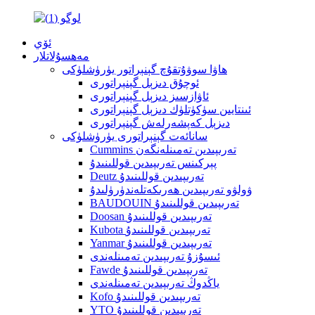
ئۆي
مەھسۇلاتلار
ھاۋا سوۋۇتقۇچ گېنېراتور يۈرۈشلۈكى
ئوچۇق دىزېل گېنېراتورى
ئاۋازسىز دىزېل گېنېراتورى
ئىنتايىن سۈكۈتلۈك دىزېل گېنېراتورى
دىزېل كەپشەرلەش گېنېراتورى
سانائەت گېنېراتورى يۈرۈشلۈكى
Cummins تەرىپىدىن تەمىنلەنگەن
پېركىنس تەرىپىدىن قوللىنىدۇ
Deutz تەرىپىدىن قوللىنىدۇ
ۋولۋو تەرىپىدىن ھەرىكەتلەندۈرۈلىدۇ
BAUDOUIN تەرىپىدىن قوللىنىدۇ
Doosan تەرىپىدىن قوللىنىدۇ
Kubota تەرىپىدىن قوللىنىدۇ
Yanmar تەرىپىدىن قوللىنىدۇ
ئىسۇزۇ تەرىپىدىن تەمىنلەندى
Fawde تەرىپىدىن قوللىنىدۇ
ياڭدوڭ تەرىپىدىن تەمىنلەندى
Kofo تەرىپىدىن قوللىنىدۇ
YTO تەرىپىدىن قوللىنىدۇ