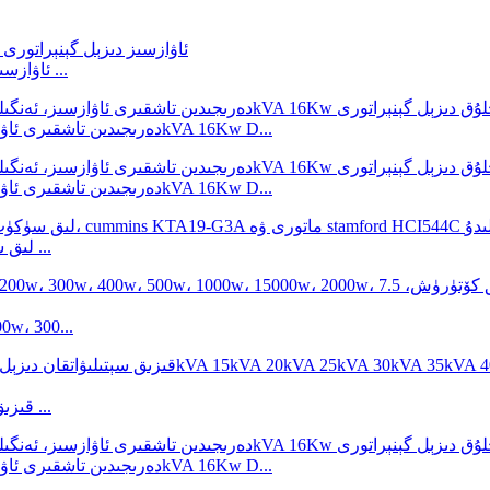
2V92 بىلەن 10KVA 11KVA 12KVA ئاۋازسىز دىزېل گېنېراتورى ...
50Hz دەرىجىدىن تاشقىرى ئاۋازسىز، ئەنگىلىيە پېركىنس تەرىپىدىن ئىشلەنگەن 20kVA 16Kw D...
50Hz دەرىجىدىن تاشقىرى ئاۋازسىز، ئەنگىلىيە پېركىنس تەرىپىدىن ئىشلەنگەن 20kVA 16Kw D...
500kVA لىق سۈكۈت دىزېل گېنېراتورىنىڭ باھاسى ئاۋسترالىيە ...
يورۇتۇش مۇنارى، LED، مېتال گالىدلىق چىرا
قىزىق سېتىلىۋاتقان دىزېل ئېلېكتر گېنېراتورى ياڭدۇڭ گېنېراتور ...
50Hz دەرىجىدىن تاشقىرى ئاۋازسىز، ئەنگىلىيە پېركىنس تەرىپىدىن ئىشلەنگەن 20kVA 16Kw D...