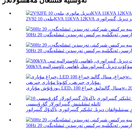
تەۋسىيە قىلىنغان مەھسۇلاتلار
غ 100w، 200w، 300...