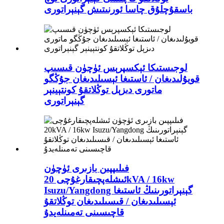
باسقۇچلۇق چاسا ئورنىتىش گېنېراتورى
لوجىستىكا ئېكسپرېس ئۈچۈن قىسىپ
قويۇلىدىغان / ئاستىغا ئېسىلىدىغان جۇڭگو
ماتورى دىزېل توڭلاتقۇ كونتېينېر
گېنېراتورى
فىلىپپىن بازىرى ئۈچۈن
ئىشلەپچىقارغۇچى 20kVA / 16kw
Isuzu/Yangdong گېنېراتورىنىڭ ئاستىغا
ئېسىلىدىغان / قىسىلىدىغان توڭلاتقۇ
قاچىسىنى تەمىنلەيدۇ