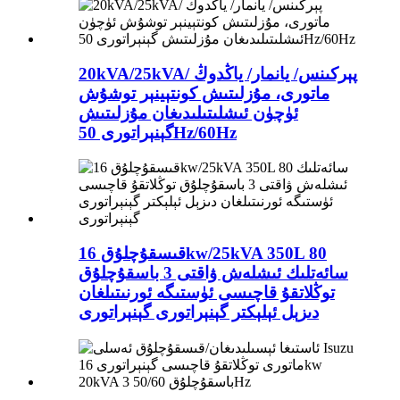
20kVA/25kVA/ پېركىنس/ يانمار/ ياڭدوڭ
ماتورى، مۇزلىتىش كونتېينېر توشۇش
ئۈچۈن ئىشلىتىلىدىغان مۇزلىتىش
گېنېراتورى 50Hz/60Hz
قىسقۇچلۇق 16kw/25kVA 350L 80
سائەتلىك ئىشلەش ۋاقتى 3 باسقۇچلۇق
توڭلاتقۇ قاچىسى ئۈستىگە ئورنىتىلغان
دىزېل ئېلېكتر گېنېراتورى گېنېراتورى