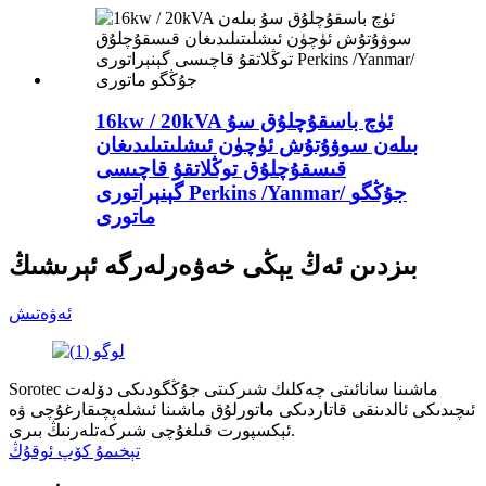
16kw / 20kVA ئۈچ باسقۇچلۇق سۇ
بىلەن سوۋۇتۇش ئۈچۈن ئىشلىتىلىدىغان
قىسقۇچلۇق توڭلاتقۇ قاچىسى
گېنېراتورى Perkins /Yanmar/ جۇڭگو
ماتورى
بىزدىن ئەڭ يېڭى خەۋەرلەرگە ئېرىشىڭ
ئەۋەتىش
Sorotec ماشىنا سانائىتى چەكلىك شىركىتى جۇڭگودىكى دۆلەت
ئىچىدىكى ئالدىنقى قاتاردىكى ماتورلۇق ماشىنا ئىشلەپچىقارغۇچى ۋە
ئېكسپورت قىلغۇچى شىركەتلەرنىڭ بىرى.
تېخىمۇ كۆپ ئوقۇڭ