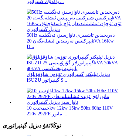
ياڭدۇڭ گېنېراتور ...
50Hz دەرىجىدىن تاشقىرى ئاۋازسىز، ئەنگىلىيە
پېركىنس تەرىپىدىن ئىشلەنگەن 20kVA 16Kw
D...
دىزېل ئېلېكتر گېنېراتورى تۆۋەن شاۋقۇنلۇق
ISUZU گېنېراتور S...
جىمجىت 10kw 12kw 15kw 50hz 60hz 110V
220v 292FE ماتور ...
توڭلاتقۇ دىزېل گېنېراتورى