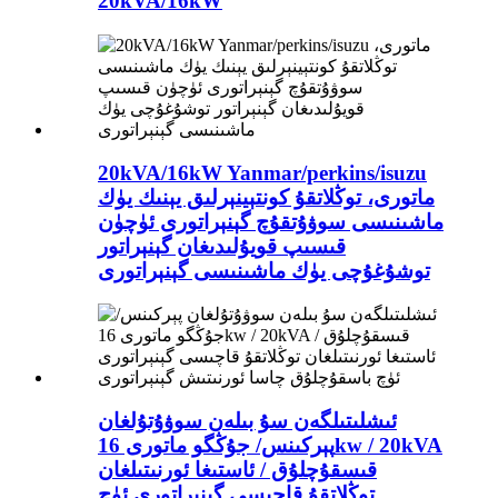
20kVA/16kW
20kVA/16kW Yanmar/perkins/isuzu
ماتورى، توڭلاتقۇ كونتېينېرلىق يېنىك يۈك
ماشىنىسى سوۋۇتقۇچ گېنېراتورى ئۈچۈن
قىسىپ قويۇلىدىغان گېنېراتور
توشۇغۇچى يۈك ماشىنىسى گېنېراتورى
ئىشلىتىلگەن سۇ بىلەن سوۋۇتۇلغان
پېركىنس/ جۇڭگو ماتورى 16kw / 20kVA
قىسقۇچلۇق / ئاستىغا ئورنىتىلغان
توڭلاتقۇ قاچىسى گېنېراتورى ئۈچ