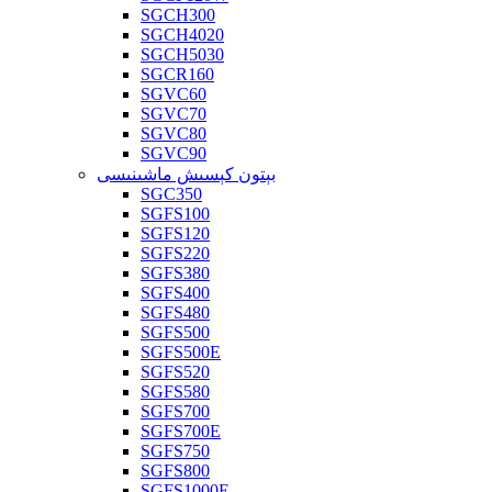
SGCH300
SGCH4020
SGCH5030
SGCR160
SGVC60
SGVC70
SGVC80
SGVC90
بېتون كېسىش ماشىنىسى
SGC350
SGFS100
SGFS120
SGFS220
SGFS380
SGFS400
SGFS480
SGFS500
SGFS500E
SGFS520
SGFS580
SGFS700
SGFS700E
SGFS750
SGFS800
SGFS1000E