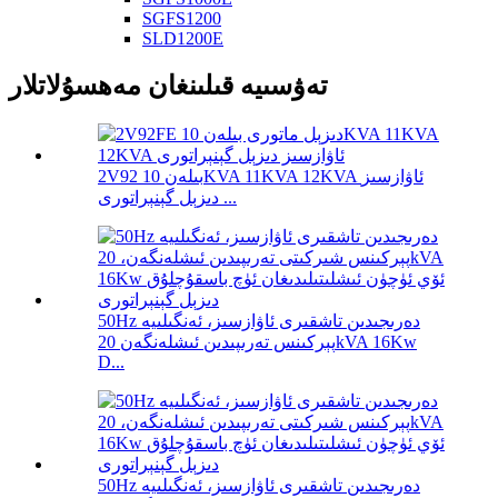
SGFS1200
SLD1200E
تەۋسىيە قىلىنغان مەھسۇلاتلار
2V92 بىلەن 10KVA 11KVA 12KVA ئاۋازسىز
دىزېل گېنېراتورى ...
50Hz دەرىجىدىن تاشقىرى ئاۋازسىز، ئەنگىلىيە
پېركىنس تەرىپىدىن ئىشلەنگەن 20kVA 16Kw
D...
50Hz دەرىجىدىن تاشقىرى ئاۋازسىز، ئەنگىلىيە