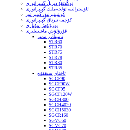
توڭلاتقۇ دىزېل گېنېراتورى
ئاۋسترالىيە ئۆلچەملىك گېنېراتورى
كونتېينېرلىق گېنېراتور
كۆچمە تىرناق گېنېراتورى
يورۇتۇش مۇنارى
قۇرۇلۇش ماشىنىلىرى
تامپىڭ راممېر
STR60
STR70
STR75
STR78
STR80
STR85
تاختاي سىققۇچ
SGCF90
SGCF90W
SGCF95
SGCF120W
SGCH300
SGCH4020
SGCH5030
SGCR160
SGVC60
SGVC70