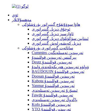
ئۆي
مەھسۇلاتلار
ھاۋا سوۋۇتقۇچ گېنېراتور يۈرۈشلۈكى
ئوچۇق دىزېل گېنېراتورى
ئاۋازسىز دىزېل گېنېراتورى
ئىنتايىن سۈكۈتلۈك دىزېل گېنېراتورى
دىزېل كەپشەرلەش گېنېراتورى
سانائەت گېنېراتورى يۈرۈشلۈكى
Cummins تەرىپىدىن تەمىنلەنگەن
پېركىنس تەرىپىدىن قوللىنىدۇ
Deutz تەرىپىدىن قوللىنىدۇ
ۋولۋو تەرىپىدىن ھەرىكەتلەندۈرۈلىدۇ
BAUDOUIN تەرىپىدىن قوللىنىدۇ
Doosan تەرىپىدىن قوللىنىدۇ
Kubota تەرىپىدىن قوللىنىدۇ
Yanmar تەرىپىدىن قوللىنىدۇ
ئىسۇزۇ تەرىپىدىن تەمىنلەندى
Fawde تەرىپىدىن قوللىنىدۇ
ياڭدوڭ تەرىپىدىن تەمىنلەندى
Kofo تەرىپىدىن قوللىنىدۇ
YTO تەرىپىدىن قوللىنىدۇ