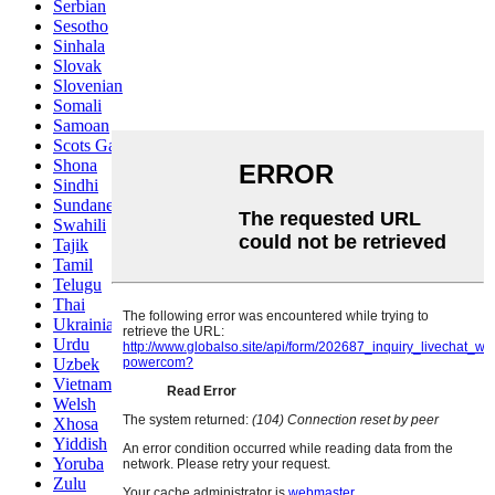
Serbian
Sesotho
Sinhala
Slovak
Slovenian
Somali
Samoan
Scots Gaelic
Shona
Sindhi
Sundanese
Swahili
Tajik
Tamil
Telugu
Thai
Ukrainian
Urdu
Uzbek
Vietnamese
Welsh
Xhosa
Yiddish
Yoruba
Zulu