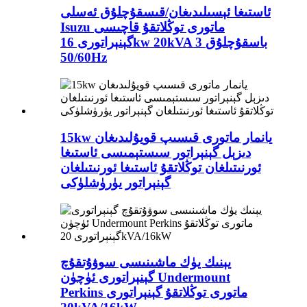
ئاستىغا ئېسىلىدىغان/قىسقۇچلۇق ئەسلى
Isuzu ماتورى توڭلاتقۇ قاچىسى
گېنېراتورى 16kw 20kVA 3 باسقۇچلۇق
50/60Hz
15kw يانمار ماتورى قىسىپ قويۇلىدىغان
دىزېل گېنېراتور سىستېمىسى ئاستىغا
ئورنىتىلغان توڭلاتقۇ ئاستىغا ئورنىتىلغان
گېنېراتور يۈرۈشلۈكى
يېنىك يۈك ماشىنىسى سوۋۇتقۇچ
گېنېراتورى ئۈچۈن Undermount
Perkins ماتورى توڭلاتقۇ گېنېراتورى