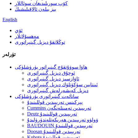
كۆپ سورىلىدىغان سوئاللار
بىز بىلەن ئالاقىلىشىڭ
English
ئۆي
مەھسۇلاتلار
توڭلاتقۇ دىزېل گېنېراتورى
تۈرلەر
ھاۋا سوۋۇتقۇچ گېنېراتور يۈرۈشلۈكى
ئوچۇق دىزېل گېنېراتورى
ئاۋازسىز دىزېل گېنېراتورى
ئىنتايىن سۈكۈتلۈك دىزېل گېنېراتورى
دىزېل كەپشەرلەش گېنېراتورى
سانائەت گېنېراتورى يۈرۈشلۈكى
پېركىنس تەرىپىدىن قوللىنىدۇ
Cummins تەرىپىدىن تەمىنلەنگەن
Deutz تەرىپىدىن قوللىنىدۇ
ۋولۋو تەرىپىدىن ھەرىكەتلەندۈرۈلىدۇ
BAUDOUIN تەرىپىدىن قوللىنىدۇ
Doosan تەرىپىدىن قوللىنىدۇ
Kubota تەرىپىدىن قوللىنىدۇ