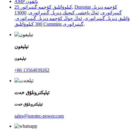
AMP يانفون
Durostar كۆچمە دىزېل
,
25 كىلوۋاتلىق كۆچمە گېنېراتور
گېنېراتورى
,
ئەڭ ياخشى كىچىك دىزېل گېنېراتورى
,
13000
ۋاتلىق دىزېل گېنېراتورى
,
ئەڭ چوڭ كۆچمە دىزېل گېنېراتورى
,
,
300 كىلوۋاتلىق Cummins گېنېراتورى
تېلېفون
تېلېفون
+86 13564939262
ئېلېكترونلۇق خەت
ئېلېكترونلۇق خەت
sales@sorotec-power.com