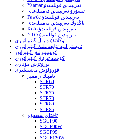
Yanmar تەرىپىدىن قوللىنىدۇ
ئىسۇزۇ تەرىپىدىن تەمىنلەندى
Fawde تەرىپىدىن قوللىنىدۇ
ياڭدوڭ تەرىپىدىن تەمىنلەندى
Kofo تەرىپىدىن قوللىنىدۇ
YTO تەرىپىدىن قوللىنىدۇ
توڭلاتقۇ دىزېل گېنېراتورى
ئاۋسترالىيە ئۆلچەملىك گېنېراتورى
كونتېينېرلىق گېنېراتور
كۆچمە تىرناق گېنېراتورى
يورۇتۇش مۇنارى
قۇرۇلۇش ماشىنىلىرى
تامپىڭ راممېر
STR60
STR70
STR75
STR78
STR80
STR85
تاختاي سىققۇچ
SGCF90
SGCF90W
SGCF95
SGCF120W