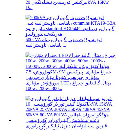
پېركىنس تەرىپىدىن ئىشلەنگەن 20kVA 16Kw
D...
500kVA لىق سۈكۈت دىزېل گېنېراتورىنىڭ
باھاسى ئاۋسترالىيە ...
يورۇتۇش مۇنارى، LED، مېتال گالىدلىق چىراغ
100w، 200w، 300...
قىزىق سېتىلىۋاتقان دىزېل ئېلېكتر گېنېراتورى