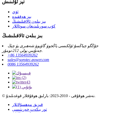
تېز ئۇلىنىش
ئۆي
بىز ھەققىدە
بىز بىلەن ئالاقىلىشىڭ
كۆپ سورىلىدىغان سوئاللار
بىز بىلەن ئالاقىلىشىڭ
جۇڭگو چياڭسۇ ئۆلكىسى ياڭجوۋ گاۋيوۋ شەھىرى يۈ چېڭ
جەنۇبىي يولى 212-نومۇر.
+86 13564939262
sales@sorotec-power.com
0086 13564939262
© نەشر ھوقۇقى - 2010-2023: بارلىق ھوقۇقلار قوغدىلىدۇ.
قىزىق مەھسۇلاتلار
تور بېكەت خەرىتىسى