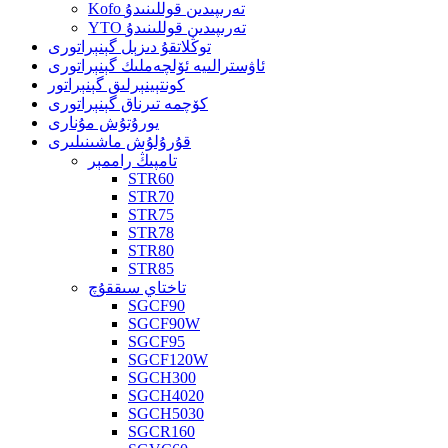
Kofo تەرىپىدىن قوللىنىدۇ
YTO تەرىپىدىن قوللىنىدۇ
توڭلاتقۇ دىزېل گېنېراتورى
ئاۋسترالىيە ئۆلچەملىك گېنېراتورى
كونتېينېرلىق گېنېراتور
كۆچمە تىرناق گېنېراتورى
يورۇتۇش مۇنارى
قۇرۇلۇش ماشىنىلىرى
تامپىڭ راممېر
STR60
STR70
STR75
STR78
STR80
STR85
تاختاي سىققۇچ
SGCF90
SGCF90W
SGCF95
SGCF120W
SGCH300
SGCH4020
SGCH5030
SGCR160