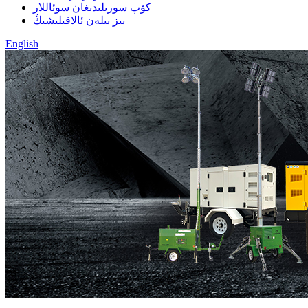
كۆپ سورىلىدىغان سوئاللار
بىز بىلەن ئالاقىلىشىڭ
English