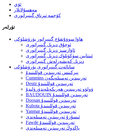
ئۆي
مەھسۇلاتلار
كۆچمە تىرناق گېنېراتورى
تۈرلەر
ھاۋا سوۋۇتقۇچ گېنېراتور يۈرۈشلۈكى
ئوچۇق دىزېل گېنېراتورى
ئاۋازسىز دىزېل گېنېراتورى
ئىنتايىن سۈكۈتلۈك دىزېل گېنېراتورى
دىزېل كەپشەرلەش گېنېراتورى
سانائەت گېنېراتورى يۈرۈشلۈكى
پېركىنس تەرىپىدىن قوللىنىدۇ
Cummins تەرىپىدىن تەمىنلەنگەن
Deutz تەرىپىدىن قوللىنىدۇ
ۋولۋو تەرىپىدىن ھەرىكەتلەندۈرۈلىدۇ
BAUDOUIN تەرىپىدىن قوللىنىدۇ
Doosan تەرىپىدىن قوللىنىدۇ
Kubota تەرىپىدىن قوللىنىدۇ
Yanmar تەرىپىدىن قوللىنىدۇ
ئىسۇزۇ تەرىپىدىن تەمىنلەندى
Fawde تەرىپىدىن قوللىنىدۇ
ياڭدوڭ تەرىپىدىن تەمىنلەندى