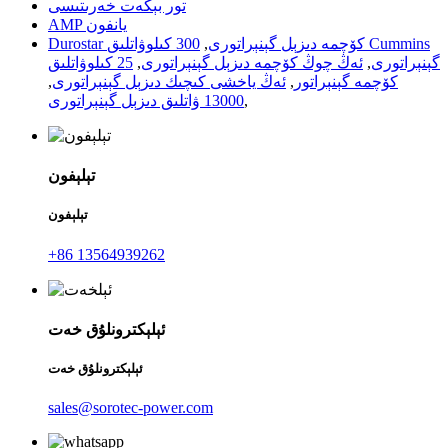
تور بېكەت خەرىتىسى
AMP يانفون
Durostar كۆچمە دىزېل گېنېراتورى
,
300 كىلوۋاتلىق Cummins
گېنېراتورى
,
ئەڭ چوڭ كۆچمە دىزېل گېنېراتورى
,
25 كىلوۋاتلىق
كۆچمە گېنېراتور
,
ئەڭ ياخشى كىچىك دىزېل گېنېراتورى
,
,
13000 ۋاتلىق دىزېل گېنېراتورى
تېلېفون
تېلېفون
+86 13564939262
ئېلېكترونلۇق خەت
ئېلېكترونلۇق خەت
sales@sorotec-power.com