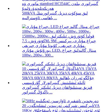
500kVA لىق سۈكۈت دىزېل گېنېراتورىنىڭ
باھاسى ئاۋسترالىيە ...
يورۇتۇش مۇنارى، LED، مېتال گالىدلىق چىراغ
100w، 200w، 300...
قىزىق سېتىلىۋاتقان دىزېل ئېلېكتر گېنېراتورى
ياڭدۇڭ گېنېراتور ...