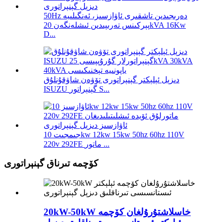
50Hz دەرىجىدىن تاشقىرى ئاۋازسىز، ئەنگىلىيە
پېركىنس تەرىپىدىن ئىشلەنگەن 20kVA 16Kw
D...
دىزېل ئېلېكتر گېنېراتورى تۆۋەن شاۋقۇنلۇق
ISUZU گېنېراتور S...
جىمجىت 10kw 12kw 15kw 50hz 60hz 110V
220v 292FE ماتور ...
كۆچمە تىرناق گېنېراتورى
20kW-50kW خاسلاشتۇرۇلغان كۆچمە