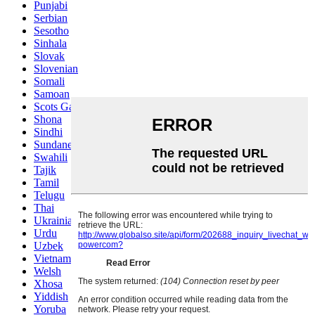
Punjabi
Serbian
Sesotho
Sinhala
Slovak
Slovenian
Somali
Samoan
Scots Gaelic
Shona
Sindhi
Sundanese
Swahili
Tajik
Tamil
Telugu
Thai
Ukrainian
Urdu
Uzbek
Vietnamese
Welsh
Xhosa
Yiddish
Yoruba