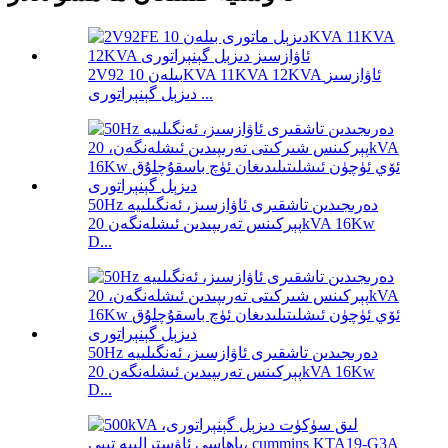
2V92 بىلەن 10KVA 11KVA 12KVA ئاۋازسىز
دىزېل گېنېراتورى ...
50Hz دەرىجىدىن تاشقىرى ئاۋازسىز، ئەنگىلىيە
پېركىنس تەرىپىدىن ئىشلەنگەن 20kVA 16Kw
D...
50Hz دەرىجىدىن تاشقىرى ئاۋازسىز، ئەنگىلىيە
پېركىنس تەرىپىدىن ئىشلەنگەن 20kVA 16Kw
D...