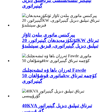
ئېلېكتر ئىستانسىسى تىرناقلىق دىزېل
گېنېراتورى
پېركىنس ماتورى بىلەن ئاۋاز
ئۆتكۈزمەيدىغان گېنېراتور، 20KW تىرناق
تىپلىق دىزېل گېنېراتورى، قىزىق سېتىلىدۇ
ئەرزان باھا ۋە ئىشەنچلىك Fawde
ماتورى قوشۇلغان 50kw كۆچمە تىرناق
گېنېراتورى
40KVA تىرناق تىپلىق دىزېل گېنېراتور
گۇرۇپپىسى