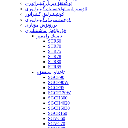
توڭلاتقۇ دىزېل گېنېراتورى
ئاۋسترالىيە ئۆلچەملىك گېنېراتورى
كونتېينېرلىق گېنېراتور
كۆچمە تىرناق گېنېراتورى
يورۇتۇش مۇنارى
قۇرۇلۇش ماشىنىلىرى
تامپىڭ راممېر
STR60
STR70
STR75
STR78
STR80
STR85
تاختاي سىققۇچ
SGCF90
SGCF90W
SGCF95
SGCF120W
SGCH300
SGCH4020
SGCH5030
SGCR160
SGVC60
SGVC70