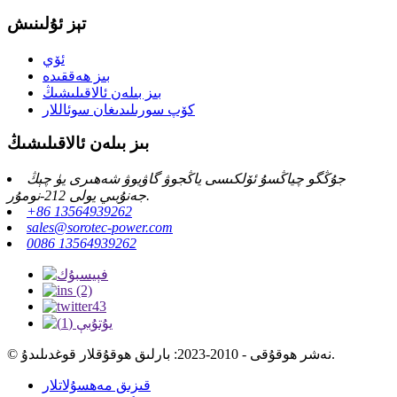
تېز ئۇلىنىش
ئۆي
بىز ھەققىدە
بىز بىلەن ئالاقىلىشىڭ
كۆپ سورىلىدىغان سوئاللار
بىز بىلەن ئالاقىلىشىڭ
جۇڭگو چياڭسۇ ئۆلكىسى ياڭجوۋ گاۋيوۋ شەھىرى يۈ چېڭ
جەنۇبىي يولى 212-نومۇر.
+86 13564939262
sales@sorotec-power.com
0086 13564939262
© نەشر ھوقۇقى - 2010-2023: بارلىق ھوقۇقلار قوغدىلىدۇ.
قىزىق مەھسۇلاتلار