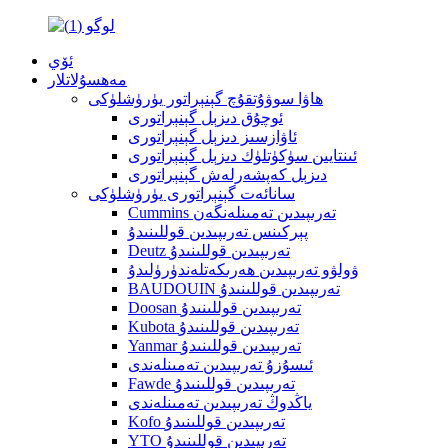
ئۆي
مەھسۇلاتلار
ھاۋا سوۋۇتقۇچ گېنېراتور يۈرۈشلۈكى
ئوچۇق دىزېل گېنېراتورى
ئاۋازسىز دىزېل گېنېراتورى
ئىنتايىن سۈكۈتلۈك دىزېل گېنېراتورى
دىزېل كەپشەرلەش گېنېراتورى
سانائەت گېنېراتورى يۈرۈشلۈكى
Cummins تەرىپىدىن تەمىنلەنگەن
پېركىنس تەرىپىدىن قوللىنىدۇ
Deutz تەرىپىدىن قوللىنىدۇ
ۋولۋو تەرىپىدىن ھەرىكەتلەندۈرۈلىدۇ
BAUDOUIN تەرىپىدىن قوللىنىدۇ
Doosan تەرىپىدىن قوللىنىدۇ
Kubota تەرىپىدىن قوللىنىدۇ
Yanmar تەرىپىدىن قوللىنىدۇ
ئىسۇزۇ تەرىپىدىن تەمىنلەندى
Fawde تەرىپىدىن قوللىنىدۇ
ياڭدوڭ تەرىپىدىن تەمىنلەندى
Kofo تەرىپىدىن قوللىنىدۇ
YTO تەرىپىدىن قوللىنىدۇ