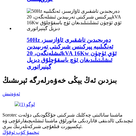
50Hz دەرىجىدىن تاشقىرى ئاۋازسىز،
ئەنگىلىيە پېركىنس شىركىتى تەرىپىدىن
ئىشلەنگەن، 20kVA 16Kw ئۆي ئۈچۈن
ئىشلىتىلىدىغان ئۈچ باسقۇچلۇق دىزېل
گېنېراتورى
بىزدىن ئەڭ يېڭى خەۋەرلەرگە ئېرىشىڭ
ئەۋەتىش
Sorotec ماشىنا سانائىتى چەكلىك شىركىتى جۇڭگودىكى دۆلەت
ئىچىدىكى ئالدىنقى قاتاردىكى ماتورلۇق ماشىنا ئىشلەپچىقارغۇچى ۋە
ئېكسپورت قىلغۇچى شىركەتلەرنىڭ بىرى.
تېخىمۇ كۆپ ئوقۇڭ