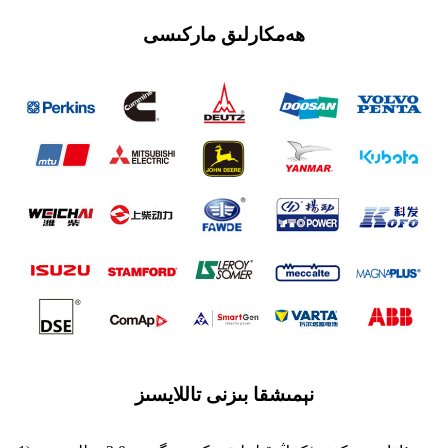
ھەمكارلىق ماركىسى
نېمىشقا بىزنى تاللايسىز