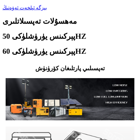
بىزگە ئېلخەت ئەۋەتىڭ
مەھسۇلات تەپسىلاتلىرى
پېركىنس يۈرۈشلۈكى 50HZ
پېركىنس يۈرۈشلۈكى 60HZ
تەپسىلىي پارتلىغان كۆرۈنۈش