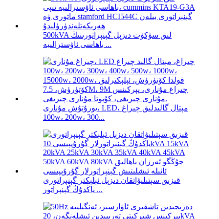
500kVA لىق سۈكۈت دىزېل گېنېراتورىنىڭ
باھاسى ئاۋسترالىيە ...
يورۇتۇش مۇنارى، LED، مېتال گالىدلىق چىراغ
100w، 200w، 300...
قىزىق سېتىلىۋاتقان دىزېل ئېلېكتر گېنېراتورى
ياڭدۇڭ گېنېراتور ...