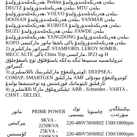
ھەرىكەتلەندۈرۈلىدۇ، Perkins بىلەن ھەرىكەتلەندۈرۈلىدۇ،
DEUTZ بىلەن ھەرىكەتلەندۈرۈلىدۇ، MTU بىلەن
ھەرىكەتلەندۈرۈلىدۇ، VOLVO بىلەن ھەرىكەتلەندۈرۈلىدۇ،
DOOSAN بىلەن ھەرىكەتلەندۈرۈلىدۇ، YANMAR بىلەن
ھەرىكەتلەندۈرۈلىدۇ، KUBOTA بىلەن ھەرىكەتلەندۈرۈلىدۇ،
ISUZU بىلەن ھەرىكەتلەندۈرۈلىدۇ، FAWDE بىلەن
ھەرىكەتلەندۈرۈلىدۇ، YANGDONG بىلەن ھەرىكەتلەندۈرۈلىدۇ،
KOFO بىلەن ھەرىكەتلەندۈرۈلىدۇ ياكى باشقا ماتور ماركىسى.
2) گېنېراتور ماركىلىرى: STAMFORD، LEROY SOMER،
MECC ALTE ياكى China Top ماركىسى، IP23 ۋە H
ئىزولياتسىيە سىنىپىغا ئىگە يەككە ياستۇقلۇق ئۈچ باسقۇچلۇق
گېنېراتور.
3) كونتروللىغۇچ ماركىلىرىنىڭ تاللانمىلىرى: DEEPSEA،
COMAP، SMARTGEN ماركىلىق AMF كونتروللىغۇچ مودۇلى
ئارقىلىق ئاپتوماتىك قوزغىتىش ۋە توختىتىشقا بولىدۇ.
4) ئېلېكترونلۇق ماركا تاللاشلىرى: ABB ، Schneider ، VARTA ،
CHNT ، DELIXI.
بېكىتىلگەن
توك
چاستوتا
PRIME POWER
ماتور
سۈرئەت
بېسىمى
9KVA -
1500/1800rpm
50/60HZ
220-480V
پېركىنس
2250KVA
25KVA -
1500/1800rpm
50/60HZ
220-480V
كۇممىنس
1500KVA