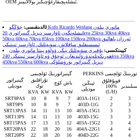
OEM ئىشلەپچىقارغۇچىڭىز بولالايمىز.
ئالدىنقىسى:
جۇڭگو Kofo Ricardo Weifang ماتورى بىلەن
ئىشلەنگەن ئاۋازسىز دىزېل گېنېراتورى 20kva 25kva 30kva 40kva
50kva 60kva 70kva 85kva 100kva 150kva 200kva ئەرزان باھالىق
ئىسسىقلىق ساقلاش، سۈپەتلىك، ئاۋازسىز تىپتىكى
كېيىنكىسى:
يۇقىرى سۈپەتلىك يېڭى ۋولۋو پېنتا ماتورى بىلەن
ھەرىكەتلەندۈرۈلىدىغان، ئوچۇق ۋە ئاۋازسىز تىپتىكى 240kva 350kva
450kva 550kva 600kva دىزېل گېنېراتور يۈرۈشلۈكى
PERK ماتورىنىڭ ئۆلچىمى
گېنېراتورنىڭ ئۆلچىمى
تۇراقلىق
گېنېراتور
قويۇقلۇق
باش كۈچ
ئېىڭىن
توك
مودېلى
ىلىندىر
%100
مودېلى
(L/H)
KVA
KW
KVA
KW
SRT9PAS
10
8
9
7
403A-11G1
2
3
SRT9PS
10
8
9
7
403D-11G
2
3
SRT13PAS
14
11
13
10
403A-15G1
3
3
SRT13PS
14
11
13
10
403D-15G
3
3
SRT15PAS
17
13
15
12
403A-15G2
3
4
SRT20PAS
22
18
20
16
404A-22G1
4
4
SRT20PS
22
18
20
16
404D-22G
4
4