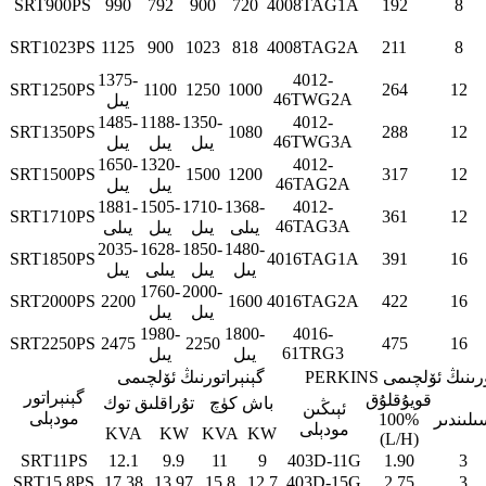
SRT900PS
990
792
900
720
4008TAG1A
192
8
SRT1023PS
1125
900
1023
818
4008TAG2A
211
8
1375-
4012-
SRT1250PS
1100
1250
1000
264
12
46TWG2A
يىل
1485-
1188-
1350-
4012-
SRT1350PS
1080
288
12
46TWG3A
يىل
يىل
يىل
1650-
1320-
4012-
SRT1500PS
1500
1200
317
12
46TAG2A
يىل
يىل
1881-
1505-
1710-
1368-
4012-
SRT1710PS
361
12
46TAG3A
يىلى
يىل
يىل
يىلى
2035-
1628-
1850-
1480-
SRT1850PS
4016TAG1A
391
16
يىل
يىل
يىلى
يىل
1760-
2000-
SRT2000PS
2200
1600
4016TAG2A
422
16
يىل
يىل
1980-
1800-
4016-
SRT2250PS
2475
2250
475
16
61TRG3
يىل
يىل
P ماتورىنىڭ ئۆلچىمى
گېنېراتورنىڭ ئۆلچىمى
گېنېراتور
قويۇقلۇق
باش كۈچ
تۇراقلىق توك
ئېىڭىن
مودېلى
ىلىندىر
%100
مودېلى
KVA
KW
KVA
KW
(L/H)
SRT11PS
12.1
9.9
11
9
403D-11G
1.90
3
SRT15.8PS
17.38
13.97
15.8
12.7
403D-15G
2.75
3