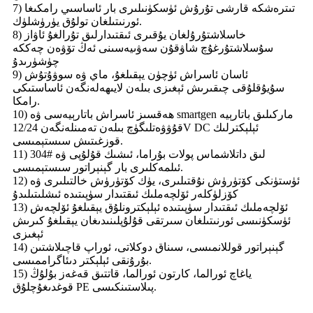
7) تىترەشكە قارشى تۇرۇش ئۈسكۈنىلىرى بار ئاساسىي رامكىغا
ئورنىتىلغان تولۇق يۈرۈشلۈك.
8) خاسلاشتۇرۇلغان يۇقىرى ئىقتىدارلىق تۇرالغۇ ئاۋاز
سۇسلاشتۇرغۇچ شاۋقۇن سەۋىيەسىنى ئەڭ تۆۋەن چەككە
چۈشۈرىدۇ
9) ئاسان ئاسراش ئۈچۈن يېقىلغۇ، ماي ۋە سوۋۇتۇش
سۇيۇقلۇقى چىقىرىش ئېغىزى بىلەن لايىھەلەنگەن ئاساستىكى
رامكا.
10) ھەقسىز ئاسراش باتارېيەسى ۋە smartgen ماركىلىق باتارېيە
قۇۋۋەتلىگۈچ بىلەن تەمىنلەنگەن 12/24V DC ئېلېكترلىك
قوزغىتىش سىستېمىسى.
11) 304# لىق داتلاشماس پولات بۇراما، ئىشىك قۇلۇپى ۋە
ئىلمەكلىرى بار گېنېراتور سىستېمىسى.
12) ئۈستۈنكى كۆتۈرۈش نۇقتىلىرى، يۈك كۆتۈرۈش خالتىلىرى ۋە
كۆزلۈكلەر ئۆلچەملىك ئىقتىدار سۈپىتىدە ئىشلىتىلىدۇ
13) ئۆلچەملىك ئىقتىدار سۈپىتىدە ئېلېكترونلۇق يېقىلغۇ ئۆلچەش
ئۈسكۈنىسى ئورنىتىلغان سىرتقى قۇلۇپلىنىدىغان يېقىلغۇ كىرىش
ئېغىزى
14) گېنېراتور قوللانمىسى، سىناق دوكلاتى، ئوراپ قاچىلاشتىن
بۇرۇنقى ئېلېكتر دىئاگراممىسى.
15) ياغاچ ئورالما، كارتون ئورالما، قاتتىق قەغەز بۇلۇڭ
قوغدىغۇچلۇق PE پىلاستىنكىسى.