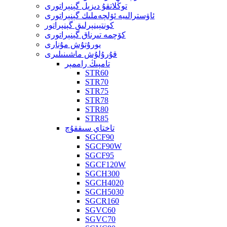
توڭلاتقۇ دىزېل گېنېراتورى
ئاۋسترالىيە ئۆلچەملىك گېنېراتورى
كونتېينېرلىق گېنېراتور
كۆچمە تىرناق گېنېراتورى
يورۇتۇش مۇنارى
قۇرۇلۇش ماشىنىلىرى
تامپىڭ راممېر
STR60
STR70
STR75
STR78
STR80
STR85
تاختاي سىققۇچ
SGCF90
SGCF90W
SGCF95
SGCF120W
SGCH300
SGCH4020
SGCH5030
SGCR160
SGVC60
SGVC70