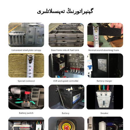
گېنېراتورنىڭ تەپسىلاتلىرى