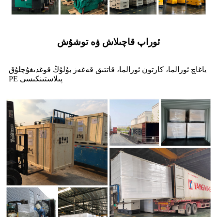
ئوراپ قاچىلاش ۋە توشۇش
ياغاچ ئورالما، كارتون ئورالما، قاتتىق قەغەز بۇلۇڭ قوغدىغۇچلۇق
PE پىلاستىنكىسى