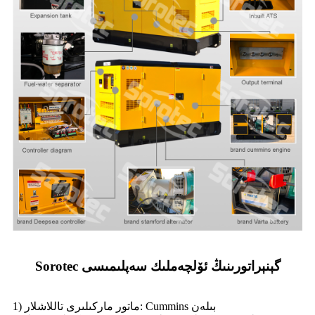
Sorotec گېنېراتورىنىڭ ئۆلچەملىك سەپلىمىسى
1) ماتور ماركىلىرى تاللاشلار: Cummins بىلەن