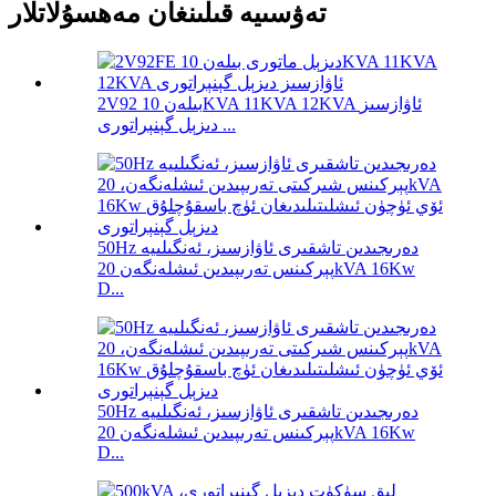
تەۋسىيە قىلىنغان مەھسۇلاتلار
2V92 بىلەن 10KVA 11KVA 12KVA ئاۋازسىز
دىزېل گېنېراتورى ...
50Hz دەرىجىدىن تاشقىرى ئاۋازسىز، ئەنگىلىيە
پېركىنس تەرىپىدىن ئىشلەنگەن 20kVA 16Kw
D...
50Hz دەرىجىدىن تاشقىرى ئاۋازسىز، ئەنگىلىيە
پېركىنس تەرىپىدىن ئىشلەنگەن 20kVA 16Kw
D...