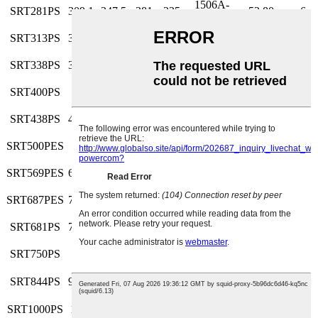
1506A-
SRT281PS
309.1
247.5
281
225
52.80
6
E88TAG3
1506A-
SRT313PS
344.3
275
313
250
56.10
6
E88TAG4
1506A-
SRT338PS
371.8
297
338
270
60.00
6
E88TAG5
2206A-
SRT400PS
440
352
400
320
73.92
6
E13TAG5
2206A-
SRT438PS
481.8
385
438
350
92.40
6
E13TAG6
2506D-
SRT500PES
550
440
500
400
96.10
6
E15TAG1
2506C-
SRT569PES
625.9
500.5
569
455
105.60
6
E15TAG3
2506C-
SRT687PES
755.7
605
687
550
105.60
6
E15TAG4
2806A-
SRT681PS
749.1
599.5
681
545
137.28
6
E18TAG3
4006-
SRT750PS
825
660
750
600
158.40
6
23TAG2A
4006-
SRT844PS
928.4
742.5
844
675
178.20
6
23TAG3A
SRT1000PS
1100
880
1000
800
4008TAG2
211.20
8