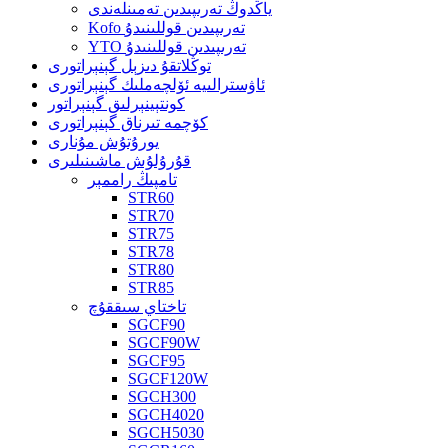
ياڭدوڭ تەرىپىدىن تەمىنلەندى
Kofo تەرىپىدىن قوللىنىدۇ
YTO تەرىپىدىن قوللىنىدۇ
توڭلاتقۇ دىزېل گېنېراتورى
ئاۋسترالىيە ئۆلچەملىك گېنېراتورى
كونتېينېرلىق گېنېراتور
كۆچمە تىرناق گېنېراتورى
يورۇتۇش مۇنارى
قۇرۇلۇش ماشىنىلىرى
تامپىڭ راممېر
STR60
STR70
STR75
STR78
STR80
STR85
تاختاي سىققۇچ
SGCF90
SGCF90W
SGCF95
SGCF120W
SGCH300
SGCH4020
SGCH5030