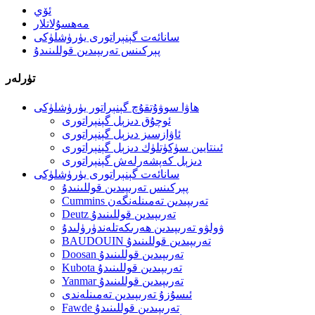
ئۆي
مەھسۇلاتلار
سانائەت گېنېراتورى يۈرۈشلۈكى
پېركىنس تەرىپىدىن قوللىنىدۇ
تۈرلەر
ھاۋا سوۋۇتقۇچ گېنېراتور يۈرۈشلۈكى
ئوچۇق دىزېل گېنېراتورى
ئاۋازسىز دىزېل گېنېراتورى
ئىنتايىن سۈكۈتلۈك دىزېل گېنېراتورى
دىزېل كەپشەرلەش گېنېراتورى
سانائەت گېنېراتورى يۈرۈشلۈكى
پېركىنس تەرىپىدىن قوللىنىدۇ
Cummins تەرىپىدىن تەمىنلەنگەن
Deutz تەرىپىدىن قوللىنىدۇ
ۋولۋو تەرىپىدىن ھەرىكەتلەندۈرۈلىدۇ
BAUDOUIN تەرىپىدىن قوللىنىدۇ
Doosan تەرىپىدىن قوللىنىدۇ
Kubota تەرىپىدىن قوللىنىدۇ
Yanmar تەرىپىدىن قوللىنىدۇ
ئىسۇزۇ تەرىپىدىن تەمىنلەندى
Fawde تەرىپىدىن قوللىنىدۇ