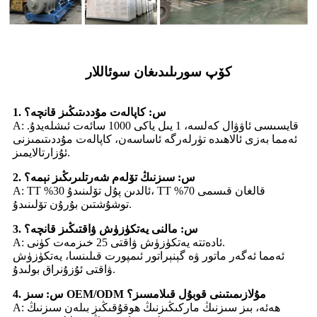
كۆپ سورىلىدىغان سوئاللار
1. س: كاپالەت مۇددىتىڭىز قانچە؟
A: قايسىسى ئاۋۋال كەلسە، 1 يىل ياكى 1000 سائەت ئىشلەيدۇ.
ئەمما بەزى ئالاھىدە تۈرلەرگە ئاساسەن، كاپالەت مۇددىتىمىزنى
ئۇزارتالايمىز.
2. س: سىزنىڭ تۆلەم شەرتلىرىڭىز نېمە؟
A: TT %30 ئالدىن پۇل تۆلىنىدۇ، TT %70 قالغان قىسمى
توشۇشتىن بۇرۇن تۆلىنىدۇ.
3. س: مالنى يەتكۈزۈش ۋاقتىڭىز قانچە؟
A: ئادەتتە يەتكۈزۈش ۋاقتى 25 خىزمەت كۈنى.
ئەمما ئەگەر ماتور ۋە گېنېراتور ئىمپورت قىلىنسا، يەتكۈزۈش
ۋاقتى ئۇزۇنراق بولىدۇ.
4. س: سىز OEM/ODM مۇلازىمىتىنى قوبۇل قىلامسىز؟
A: ھەئە، بىز سىزنىڭ ماركىڭىزنىڭ ھوقۇقىڭىز بىلەن سىزنىڭ