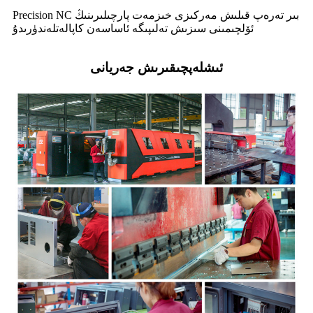
Precision NC بىر تەرەپ قىلىش مەركىزى خىزمەت پارچىلىرىنىڭ
ئۆلچىمىنى سىزىش تەلىپىگە ئاساسەن كاپالەتلەندۈرىدۇ
ئىشلەپچىقىرىش جەريانى