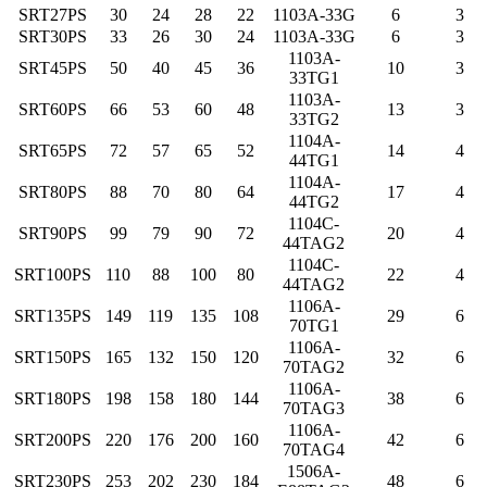
SRT27PS
30
24
28
22
1103A-33G
6
3
SRT30PS
33
26
30
24
1103A-33G
6
3
1103A-
SRT45PS
50
40
45
36
10
3
33TG1
1103A-
SRT60PS
66
53
60
48
13
3
33TG2
1104A-
SRT65PS
72
57
65
52
14
4
44TG1
1104A-
SRT80PS
88
70
80
64
17
4
44TG2
1104C-
SRT90PS
99
79
90
72
20
4
44TAG2
1104C-
SRT100PS
110
88
100
80
22
4
44TAG2
1106A-
SRT135PS
149
119
135
108
29
6
70TG1
1106A-
SRT150PS
165
132
150
120
32
6
70TAG2
1106A-
SRT180PS
198
158
180
144
38
6
70TAG3
1106A-
SRT200PS
220
176
200
160
42
6
70TAG4
1506A-
SRT230PS
253
202
230
184
48
6