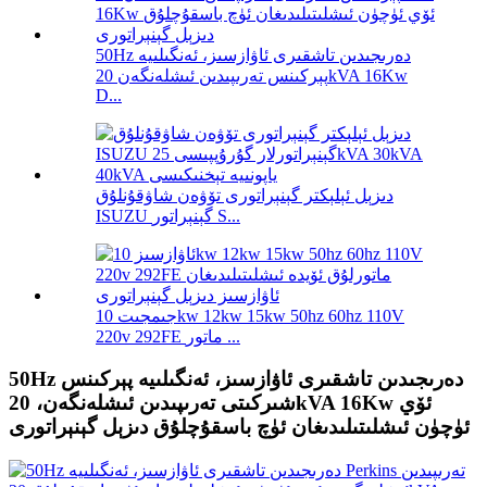
50Hz دەرىجىدىن تاشقىرى ئاۋازسىز، ئەنگىلىيە
پېركىنس تەرىپىدىن ئىشلەنگەن 20kVA 16Kw
D...
دىزېل ئېلېكتر گېنېراتورى تۆۋەن شاۋقۇنلۇق
ISUZU گېنېراتور S...
جىمجىت 10kw 12kw 15kw 50hz 60hz 110V
220v 292FE ماتور ...
50Hz دەرىجىدىن تاشقىرى ئاۋازسىز، ئەنگىلىيە پېركىنس
شىركىتى تەرىپىدىن ئىشلەنگەن، 20kVA 16Kw ئۆي
ئۈچۈن ئىشلىتىلىدىغان ئۈچ باسقۇچلۇق دىزېل گېنېراتورى