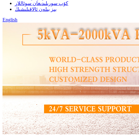
كۆپ سورىلىدىغان سوئاللار
بىز بىلەن ئالاقىلىشىڭ
English