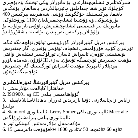
شىركەتلىرى ئىشلەپچىقارغان. بۇ ماتورلار يېڭى تېخنىكا ۋە يۇقىرى
كۈچلۈك ئۇپراشقا چىداملىق ماتېرىياللاردىن ياسالغان. بۇنىڭدىن
باشقا، پېركىنسنىڭ جۇڭگونىڭ ۋۇشى شەھىرىدە پېركىنس 400
يۈرۈشلۈكى ۋە ۋۇشىدا ئىشلەپچىقىرىلغان 1100 يۈرۈشلۈكى
ماتورنىڭ بىر قىسمىنى ئىشلەپچىقىرىش زاۋۇتى بار بولۇپ، بۇ
زاۋۇتلار پېركىنس تەرىپىدىن بىۋاسىتە باشقۇرۇلىدۇ.
پېركىنس دىزېل گېنېراتورلار گۇرۇپپىسى تولۇق ئۆلچەمگە ئىگە،
تۈرلىرى كۆپ، قۇرۇلمىسى ئىخچام، ئۈنۈمى يۇقىرى، گاز چىقىرىش
بۇلغىنىشى تۆۋەن، ئاسراش ئاسان، ئۈزلۈكسىز ئىشلەش ۋاقتى
ئۇزۇن، ھەمدە ياۋرو III مۇھىت چىقىرىش ئۆلچىمىگە ئۇيغۇن. بەزى
مودېللار ئامېرىكا مۇھىت ئاسراش ئورگىنىنىڭ گاز چىقىرىش
ئۆلچىمىگە ئۇيغۇن.
پېركىنس دىزېل گېنېراتورىنىڭ ئەۋزەللىكلىرى
1. خەلقئارا كاپالەت مۇلازىمىتى
2. ISO9001 ۋە CE گۇۋاھنامىسى بىلەن
3. زاپاس زاپچاسلارنى دۇنيا بازىرىدىن ئەرزان باھادا ئاسانلا تاپقىلى
بولىدۇ
4. Stamford ئالېنتاتورى، Leroy Somer ئالېنتاتورى ياكى Mecc alte
ئالېنتاتورى بىلەن بىرلەشتۈرۈلگەن
5. مۇكەممەل مۇلازىمەتتىن كېيىنكى تور
6. قۇۋۋەت دائىرىسى 15kw دىن 1800kw غىچە، 50hz ۋە 60hz