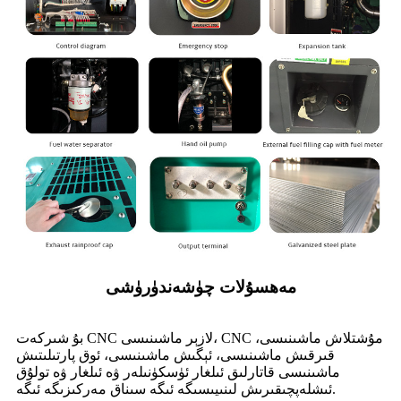
مەھسۇلات چۈشەندۈرۈشى
بۇ شىركەت CNC لازېر ماشىنىسى، CNC مۇشتلاش ماشىنىسى،
قىرقىش ماشىنىسى، ئېگىش ماشىنىسى، ئوق پارتىلىتىش
ماشىنىسى قاتارلىق ئىلغار ئۈسكۈنىلەر ۋە ئىلغار ۋە تولۇق
ئىشلەپچىقىرىش لىنىيىسىگە ئىگە سىناق مەركىزىگە ئىگە.