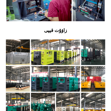
زاۋۇت قېپى