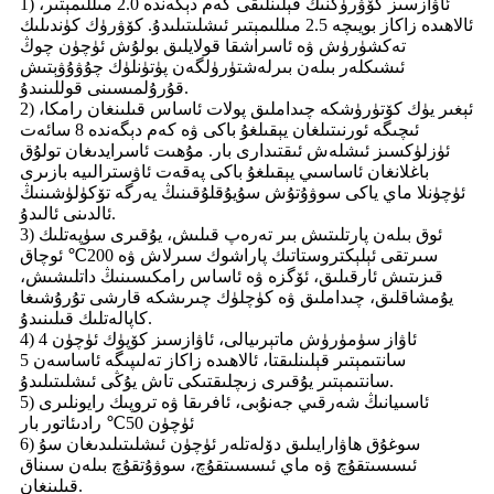
1) ئاۋازسىز كۆۋرۈكنىڭ قېلىنلىقى كەم دېگەندە 2.0 مىللىمېتىر،
ئالاھىدە زاكاز بويىچە 2.5 مىللىمېتىر ئىشلىتىلىدۇ. كۆۋرۈك كۈندىلىك
تەكشۈرۈش ۋە ئاسراشقا قولايلىق بولۇش ئۈچۈن چوڭ
ئىشىكلەر بىلەن بىرلەشتۈرۈلگەن پۈتۈنلۈك چۇۋۇۋېتىش
قۇرۇلمىسىنى قوللىنىدۇ.
2) ئېغىر يۈك كۆتۈرۈشكە چىداملىق پولات ئاساس قىلىنغان رامكا،
ئىچىگە ئورنىتىلغان يېقىلغۇ باكى ۋە كەم دېگەندە 8 سائەت
ئۈزلۈكسىز ئىشلەش ئىقتىدارى بار. مۇھىت ئاسرايدىغان تولۇق
باغلانغان ئاساسىي يېقىلغۇ باكى پەقەت ئاۋسترالىيە بازىرى
ئۈچۈنلا ماي ياكى سوۋۇتۇش سۇيۇقلۇقىنىڭ يەرگە تۆكۈلۈشىنىڭ
ئالدىنى ئالىدۇ.
3) ئوق بىلەن پارتلىتىش بىر تەرەپ قىلىش، يۇقىرى سۈپەتلىك
سىرتقى ئېلېكتروستاتىك پاراشوك سىرلاش ۋە 200℃ ئوچاق
قىزىتىش ئارقىلىق، ئۆگزە ۋە ئاساس رامكىسىنىڭ داتلىشىش،
يۇمشاقلىق، چىداملىق ۋە كۈچلۈك چىرىشكە قارشى تۇرۇشىغا
كاپالەتلىك قىلىنىدۇ.
4) ئاۋاز سۈمۈرۈش ماتېرىيالى، ئاۋازسىز كۆپۈك ئۈچۈن 4
سانتىمېتىر قېلىنلىقتا، ئالاھىدە زاكاز تەلىپىگە ئاساسەن 5
سانتىمېتىر يۇقىرى زىچلىقتىكى تاش يۇڭى ئىشلىتىلىدۇ.
5) ئاسىيانىڭ شەرقىي جەنۇبى، ئافرىقا ۋە تروپىك رايونلىرى
ئۈچۈن 50℃ رادىئاتور بار
6) سوغۇق ھاۋارايىلىق دۆلەتلەر ئۈچۈن ئىشلىتىلىدىغان سۇ
ئىسسىتقۇچ ۋە ماي ​​ئىسسىتقۇچ، سوۋۇتقۇچ بىلەن سىناق
قىلىنغان.