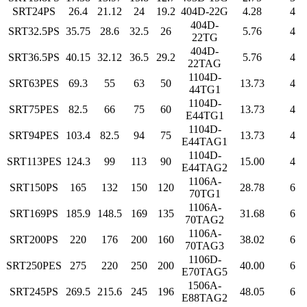
SRT24PS
26.4
21.12
24
19.2
404D-22G
4.28
4
404D-
SRT32.5PS
35.75
28.6
32.5
26
5.76
4
22TG
404D-
SRT36.5PS
40.15
32.12
36.5
29.2
5.76
4
22TAG
1104D-
SRT63PES
69.3
55
63
50
13.73
4
44TG1
1104D-
SRT75PES
82.5
66
75
60
13.73
4
E44TG1
1104D-
SRT94PES
103.4
82.5
94
75
13.73
4
E44TAG1
1104D-
SRT113PES
124.3
99
113
90
15.00
4
E44TAG2
1106A-
SRT150PS
165
132
150
120
28.78
6
70TG1
1106A-
SRT169PS
185.9
148.5
169
135
31.68
6
70TAG2
1106A-
SRT200PS
220
176
200
160
38.02
6
70TAG3
1106D-
SRT250PES
275
220
250
200
40.00
6
E70TAG5
1506A-
SRT245PS
269.5
215.6
245
196
48.05
6
E88TAG2