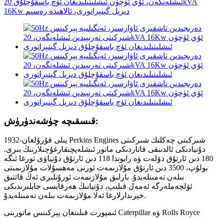
قىسقىچە چۈشەندۈرۈش:
1932-يىلى قۇرۇلغان Perkins Engines شىركىتى چەكلىك شىركىتى
دۇنيادىكى ئالدىنقى قاتاردىكى ماتور ئىشلەپچىقارغۇچىلارنىڭ بىرى.
180 دىن ئارتۇق دۆلەت ۋە رايوندا 118 دىن ئارتۇق دۇنياۋى تورغا ئىگە
بولۇپ، 3500 دىن ئارتۇق مۇلازىمەت ئورنى مەھسۇلات مۇلازىمىتى
بىلەن تەمىنلەيدۇ. بارلىق مۇلازىمەت ئورۇنلىرى ئەڭ قاتتىق
ئۆلچەملەرگە ئەمەل قىلىپ، دۇنيانىڭ ھەرقايسى جايلىرىدىكى
خېرىدارلارغا ئەلا مۇلازىمەت بىلەن تەمىنلەيدۇ.
ئىمپورت قىلىنغان پېركىنس ماتورىنى Caterpillar ۋە Rolls Royce