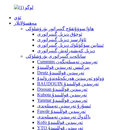
ئۆي
مەھسۇلاتلار
ھاۋا سوۋۇتقۇچ گېنېراتور يۈرۈشلۈكى
ئوچۇق دىزېل گېنېراتورى
ئاۋازسىز دىزېل گېنېراتورى
ئىنتايىن سۈكۈتلۈك دىزېل گېنېراتورى
دىزېل كەپشەرلەش گېنېراتورى
سانائەت گېنېراتورى يۈرۈشلۈكى
Cummins تەرىپىدىن تەمىنلەنگەن
پېركىنس تەرىپىدىن قوللىنىدۇ
Deutz تەرىپىدىن قوللىنىدۇ
ۋولۋو تەرىپىدىن ھەرىكەتلەندۈرۈلىدۇ
BAUDOUIN تەرىپىدىن قوللىنىدۇ
Doosan تەرىپىدىن قوللىنىدۇ
Kubota تەرىپىدىن قوللىنىدۇ
Yanmar تەرىپىدىن قوللىنىدۇ
ئىسۇزۇ تەرىپىدىن تەمىنلەندى
Fawde تەرىپىدىن قوللىنىدۇ
ياڭدوڭ تەرىپىدىن تەمىنلەندى
Kofo تەرىپىدىن قوللىنىدۇ
YTO تەرىپىدىن قوللىنىدۇ