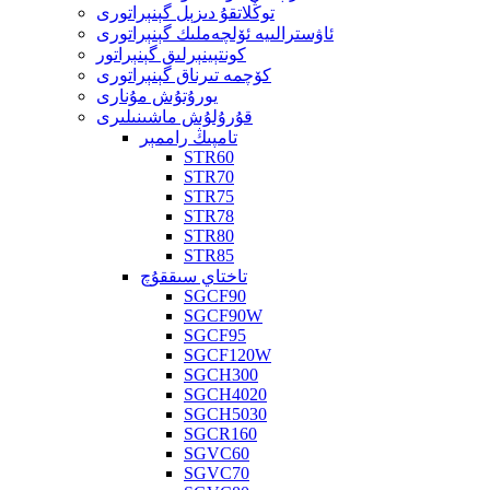
توڭلاتقۇ دىزېل گېنېراتورى
ئاۋسترالىيە ئۆلچەملىك گېنېراتورى
كونتېينېرلىق گېنېراتور
كۆچمە تىرناق گېنېراتورى
يورۇتۇش مۇنارى
قۇرۇلۇش ماشىنىلىرى
تامپىڭ راممېر
STR60
STR70
STR75
STR78
STR80
STR85
تاختاي سىققۇچ
SGCF90
SGCF90W
SGCF95
SGCF120W
SGCH300
SGCH4020
SGCH5030
SGCR160
SGVC60
SGVC70