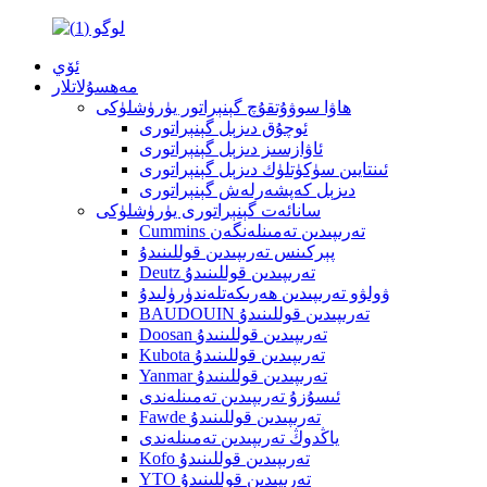
ئۆي
مەھسۇلاتلار
ھاۋا سوۋۇتقۇچ گېنېراتور يۈرۈشلۈكى
ئوچۇق دىزېل گېنېراتورى
ئاۋازسىز دىزېل گېنېراتورى
ئىنتايىن سۈكۈتلۈك دىزېل گېنېراتورى
دىزېل كەپشەرلەش گېنېراتورى
سانائەت گېنېراتورى يۈرۈشلۈكى
Cummins تەرىپىدىن تەمىنلەنگەن
پېركىنس تەرىپىدىن قوللىنىدۇ
Deutz تەرىپىدىن قوللىنىدۇ
ۋولۋو تەرىپىدىن ھەرىكەتلەندۈرۈلىدۇ
BAUDOUIN تەرىپىدىن قوللىنىدۇ
Doosan تەرىپىدىن قوللىنىدۇ
Kubota تەرىپىدىن قوللىنىدۇ
Yanmar تەرىپىدىن قوللىنىدۇ
ئىسۇزۇ تەرىپىدىن تەمىنلەندى
Fawde تەرىپىدىن قوللىنىدۇ
ياڭدوڭ تەرىپىدىن تەمىنلەندى
Kofo تەرىپىدىن قوللىنىدۇ
YTO تەرىپىدىن قوللىنىدۇ