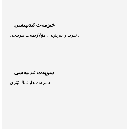
خىزمەت ئىدىيىسى
خېرىدار بىرىنچى، مۇلازىمەت بىرىنچى.
سۈپەت ئىدىيەسى
سۈپەت ھاياتنىڭ ئۆزى.