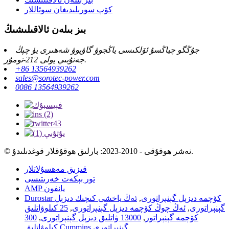
كۆپ سورىلىدىغان سوئاللار
بىز بىلەن ئالاقىلىشىڭ
جۇڭگو چياڭسۇ ئۆلكىسى ياڭجوۋ گاۋيوۋ شەھىرى يۈ چېڭ
جەنۇبىي يولى 212-نومۇر.
+86 13564939262
sales@sorotec-power.com
0086 13564939262
© نەشر ھوقۇقى - 2010-2023: بارلىق ھوقۇقلار قوغدىلىدۇ.
قىزىق مەھسۇلاتلار
تور بېكەت خەرىتىسى
AMP يانفون
Durostar كۆچمە دىزېل گېنېراتورى
,
ئەڭ ياخشى كىچىك دىزېل
گېنېراتورى
,
ئەڭ چوڭ كۆچمە دىزېل گېنېراتورى
,
25 كىلوۋاتلىق
كۆچمە گېنېراتور
,
13000 ۋاتلىق دىزېل گېنېراتورى
,
300
,
كىلوۋاتلىق Cummins گېنېراتورى