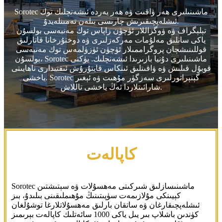
Sorotec ماشىنىلىرى ھەر ۋاقىت ۋە ھەر يەردە ئىشەنچلىك توك
ئىشلەپچىقىرىش چارىسى بىلەن تەمىنلەيدۇ.
تېلېگراف ۋە ۋوگزاللار ئۈچۈن زاپاس توك مەنبەسى بولسۇن
ياكى سانلىق مەلۇمات مەركەزلىرى ۋە دوختۇرخانا قاتارلىق
قوللىنىشچان پروگراممىلار ئۈچۈن ئۈزۈلمەس توك مەنبەسى
بولسۇن، Sorotec ماشىنىلىرى دۇنيا بازىرىدا ئىشەنچلىك. يۈكنى
قوبۇل قىلىش ۋە ۋاقىتلىق ئىنكاس قايتۇرۇش ئىقتىدارى ناھايىتى
ياخشى. Sorotec گېنېراتورلىرى سەزگۈر مۇھىت ۋە ئېغىر
شارائىتلاردا ئەڭ ياخشى تاللاش.
كاپالەت
Sorotec ماشىنىسازلىق شىركىتى مەھسۇلات ۋە سېتىشتىن
كېيىنكى مۇلازىمەت سۈپىتىنىڭ مۇھىملىقىنى بىلىدۇ، بىز
ئىشلەپچىقارغان ۋە ساتقان بارلىق مەھسۇلاتلارغا توشۇلغان
كۈندىن باشلاپ بىر يىل ياكى 1000 سائەتلىك كاپالەت بېرىمىز