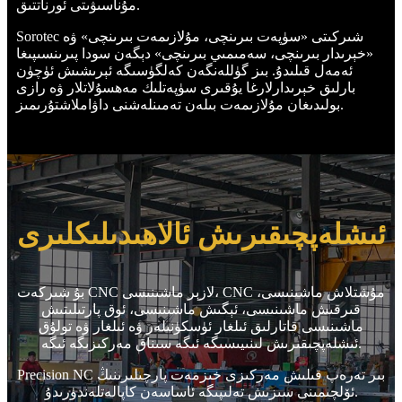
مۇناسىۋىتى ئورناتتىق.
Sorotec شىركىتى «سۈپەت بىرىنچى، مۇلازىمەت بىرىنچى» ۋە
«خېرىدار بىرىنچى، سەمىمىي بىرىنچى» دېگەن سودا پىرىنسىپىغا
ئەمەل قىلىدۇ. بىز گۈللەنگەن كەلگۈسىگە ئېرىشىش ئۈچۈن
بارلىق خېرىدارلارغا يۇقىرى سۈپەتلىك مەھسۇلاتلار ۋە رازى
بولىدىغان مۇلازىمەت بىلەن تەمىنلەشنى داۋاملاشتۇرىمىز.
ئىشلەپچىقىرىش ئالاھىدىلىكلىرى
بۇ شىركەت CNC لازېر ماشىنىسى، CNC مۇشتلاش ماشىنىسى،
قىرقىش ماشىنىسى، ئېگىش ماشىنىسى، ئوق پارتىلىتىش
ماشىنىسى قاتارلىق ئىلغار ئۈسكۈنىلەر ۋە ئىلغار ۋە تولۇق
ئىشلەپچىقىرىش لىنىيىسىگە ئىگە سىناق مەركىزىگە ئىگە.
Precision NC بىر تەرەپ قىلىش مەركىزى خىزمەت پارچىلىرىنىڭ
ئۆلچىمىنى سىزىش تەلىپىگە ئاساسەن كاپالەتلەندۈرىدۇ.