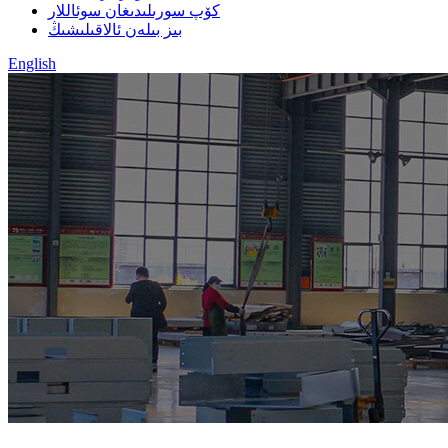
كۆپ سورىلىدىغان سوئاللار
بىز بىلەن ئالاقىلىشىڭ
English