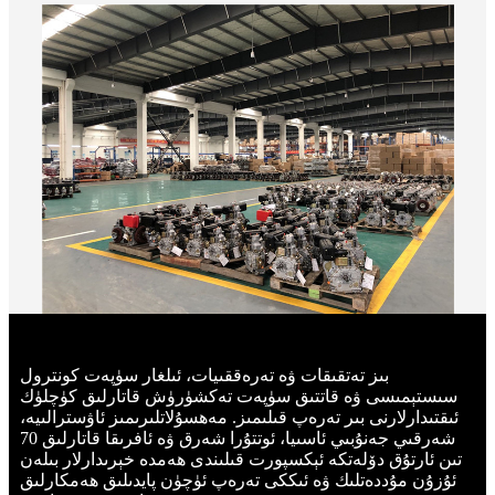
بىز تەتقىقات ۋە تەرەققىيات، ئىلغار سۈپەت كونترول
سىستېمىسى ۋە قاتتىق سۈپەت تەكشۈرۈش قاتارلىق كۈچلۈك
ئىقتىدارلارنى بىر تەرەپ قىلىمىز. مەھسۇلاتلىرىمىز ئاۋسترالىيە،
شەرقىي جەنۇبىي ئاسىيا، ئوتتۇرا شەرق ۋە ئافرىقا قاتارلىق 70
تىن ئارتۇق دۆلەتكە ئېكسپورت قىلىندى ھەمدە خېرىدارلار بىلەن
ئۇزۇن مۇددەتلىك ۋە ئىككى تەرەپ ئۈچۈن پايدىلىق ھەمكارلىق