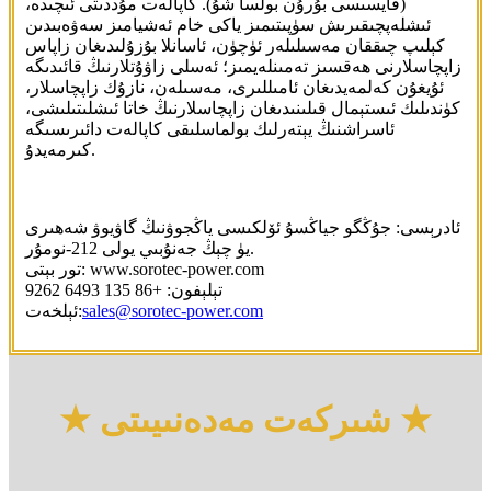
(قايسىسى بۇرۇن بولسا شۇ). كاپالەت مۇددىتى ئىچىدە،
ئىشلەپچىقىرىش سۈپىتىمىز ياكى خام ئەشيامىز سەۋەبىدىن
كېلىپ چىققان مەسىلىلەر ئۈچۈن، ئاسانلا بۇزۇلىدىغان زاپاس
زاپچاسلارنى ھەقسىز تەمىنلەيمىز؛ ئەسلى زاۋۇتلارنىڭ قائىدىگە
ئۇيغۇن كەلمەيدىغان ئامىللىرى، مەسىلەن، نازۇك زاپچاسلار،
كۈندىلىك ئىستېمال قىلىنىدىغان زاپچاسلارنىڭ خاتا ئىشلىتىلىشى،
ئاسراشنىڭ يېتەرلىك بولماسلىقى كاپالەت دائىرىسىگە
كىرمەيدۇ.
ئادرېسى: جۇڭگو جياڭسۇ ئۆلكىسى ياڭجوۋنىڭ گاۋيوۋ شەھىرى
يۈ چېڭ جەنۇبىي يولى 212-نومۇر.
تور بېتى: www.sorotec-power.com
تېلېفون: +86 135 6493 9262
sales@sorotec-power.com
ئېلخەت:
★ شىركەت مەدەنىيىتى ★