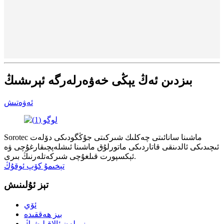
بىزدىن ئەڭ يېڭى خەۋەرلەرگە ئېرىشىڭ
ئەۋەتىش
Sorotec ماشىنا سانائىتى چەكلىك شىركىتى جۇڭگودىكى دۆلەت
ئىچىدىكى ئالدىنقى قاتاردىكى ماتورلۇق ماشىنا ئىشلەپچىقارغۇچى ۋە
ئېكسپورت قىلغۇچى شىركەتلەرنىڭ بىرى.
تېخىمۇ كۆپ ئوقۇڭ
تېز ئۇلىنىش
ئۆي
بىز ھەققىدە
بىز بىلەن ئالاقىلىشىڭ