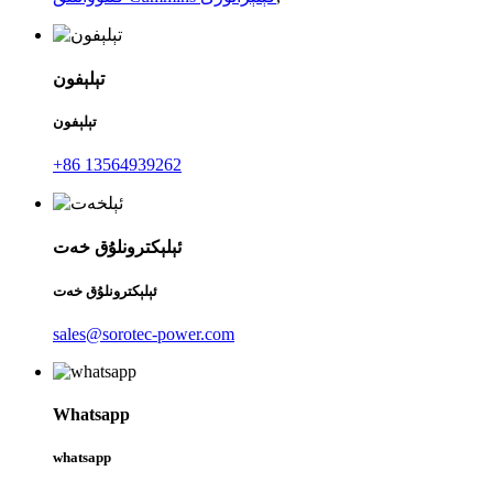
تېلېفون
تېلېفون
+86 13564939262
ئېلېكترونلۇق خەت
ئېلېكترونلۇق خەت
sales@sorotec-power.com
Whatsapp
whatsapp