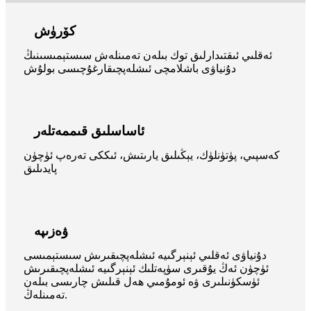
كۆرۈش
ئەقلىي ئىقتىدارلىق توك بىلەن تەمىنلەش سىستېمىسىنىڭ
دۇنياۋى باشلامچى ئىشلەپچىقارغۇچىسى بولۇش
ئاساسلىق قىممەتلەر
كەسپىي، پۈتۈنلۈك، يېڭىلىق يارىتىش، ئىككى تەرەپ ئۈچۈن
پايدىلىق
ۋەزىپە
دۇنياۋى ئەقلىي ئېنېرگىيە ئىشلەپچىقىرىش سىستېمىسى
ئۈچۈن ئەڭ يۇقىرى سۈپەتلىك ئېنېرگىيە ئىشلەپچىقىرىش
ئۈسكۈنىلىرى ۋە ئومۇمىي ھەل قىلىش چارىسى بىلەن
تەمىنلەڭ.