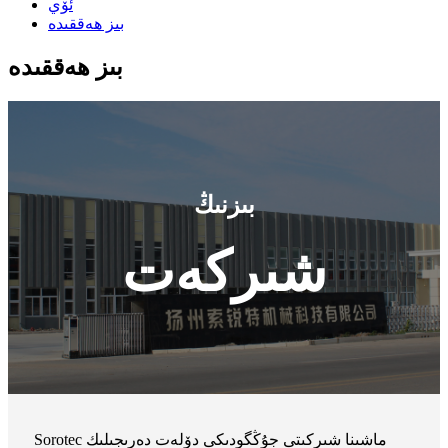
ئۆي
بىز ھەققىدە
بىز ھەققىدە
بىزنىڭ
شىركەت
Sorotec ماشىنا شىركىتى جۇڭگودىكى دۆلەت دەرىجىلىك