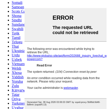
Somali
Samoan
Scots Gaelic
Shona
Sindhi
Sundanese
Swahili
Tajik
Tamil
Telugu
Thai
Ukrainian
Urdu
Uzbek
Vietnamese
Welsh
Xhosa
Yiddish
Yoruba
Zulu
Kinyarwanda
Tatar
Oriya
Turkmen
Uyghur