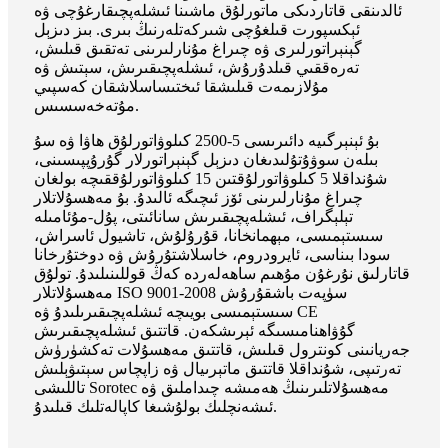
ئالدىنقى قاتاردىكى ماتورلۇق ماشىنا ئىشلەپچىقارغۇچى ۋە
ئېكسپورت قىلغۇچى شىركەتلەرنىڭ بىرى. بىز دىزېل
گېنېراتورلىرى ۋە چىراغ مۇنارلىرىنى تەتقىق قىلىش،
تەرەققىي قىلدۇرۇش، ئىشلەپچىقىرىش، سېتىش ۋە
مۇلازىمەت قىلىشقا ئىختىساسلاشقان كەسپىي
مۇتەخەسسىس.
بۇ ئېنېرگىيە دائىرىسى 5-2500 كىلوۋاتورلۇق ھاۋا ۋە سۇ
بىلەن سوۋۇتۇلىدىغان دىزېل گېنېراتورلار گۇرۇپپىسىنى،
شۇنداقلا 5 كىلوۋاتورلۇقتىن 15 كىلوۋاتورلۇققىچە بولغان
چىراغ مۇنارلىرىنى ئۆز ئىچىگە ئالىدۇ. بۇ مەھسۇلاتلار
تېلېگراف، ئىشلەپچىقىرىش سانائىتى، پۇل-مۇئامىلە
سىستېمىسى، مېھمانخانا، قۇرۇلۇش، تاشيول ئاسراش،
سودا بىناسى، ئايرودروم، خاسلاشتۇرۇش ۋە دوختۇرخانا
قاتارلىق نۇرغۇن مۇھىم ساھەلەردە كەڭ قوللىنىلىدۇ. تولۇق
مەھسۇلاتلار ISO 9001-2008 سۈپەت باشقۇرۇش
سىستېمىسى بويىچە ئىشلەپچىقىرىلىدۇ ۋە CE
گۇۋاھنامىسىگە ئېرىشكەن. قاتتىق ئىشلەپچىقىرىش
جەريانىنى كونترول قىلىش، قاتتىق مەھسۇلات تەكشۈرۈش
تەرتىپى، شۇنداقلا قاتتىق ماتېرىيال ۋە زاپچاس سېتىۋېلىش
تاللىشى Sorotec مەھسۇلاتلىرىنىڭ ھەمىشە چىداملىق ۋە
ئىشەنچلىك بولۇشىغا كاپالەتلىك قىلىدۇ.