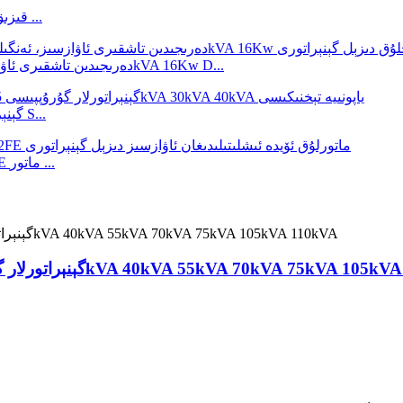
قىزىق سېتىلىۋاتقان دىزېل ئېلېكتر گېنېراتورى ياڭدۇڭ گېنېراتور ...
50Hz دەرىجىدىن تاشقىرى ئاۋازسىز، ئەنگىلىيە پېركىنس تەرىپىدىن ئىشلەنگەن 20kVA 16Kw D...
دىزېل ئېلېكتر گېنېراتورى تۆۋەن شاۋقۇنلۇق ISUZU گېنېراتور S...
جىمجىت 10kw 12kw 15kw 50hz 60hz 110V 220v 292FE ماتور ...
 گېنېراتورى Dg گېنېراتورلار گۇرۇپپىسى 35kVA 40kVA 55kVA 70kVA 75kVA 105kVA 110kVA