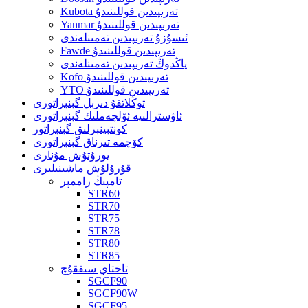
Kubota تەرىپىدىن قوللىنىدۇ
Yanmar تەرىپىدىن قوللىنىدۇ
ئىسۇزۇ تەرىپىدىن تەمىنلەندى
Fawde تەرىپىدىن قوللىنىدۇ
ياڭدوڭ تەرىپىدىن تەمىنلەندى
Kofo تەرىپىدىن قوللىنىدۇ
YTO تەرىپىدىن قوللىنىدۇ
توڭلاتقۇ دىزېل گېنېراتورى
ئاۋسترالىيە ئۆلچەملىك گېنېراتورى
كونتېينېرلىق گېنېراتور
كۆچمە تىرناق گېنېراتورى
يورۇتۇش مۇنارى
قۇرۇلۇش ماشىنىلىرى
تامپىڭ راممېر
STR60
STR70
STR75
STR78
STR80
STR85
تاختاي سىققۇچ
SGCF90
SGCF90W
SGCF95