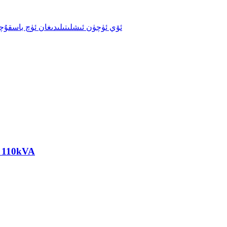
Yto دىزېل ئېلېكتر