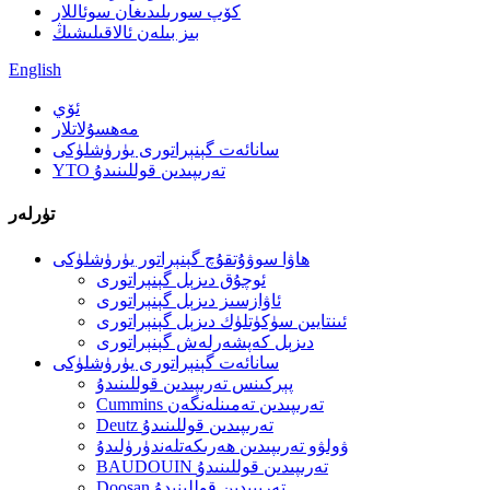
كۆپ سورىلىدىغان سوئاللار
بىز بىلەن ئالاقىلىشىڭ
English
ئۆي
مەھسۇلاتلار
سانائەت گېنېراتورى يۈرۈشلۈكى
YTO تەرىپىدىن قوللىنىدۇ
تۈرلەر
ھاۋا سوۋۇتقۇچ گېنېراتور يۈرۈشلۈكى
ئوچۇق دىزېل گېنېراتورى
ئاۋازسىز دىزېل گېنېراتورى
ئىنتايىن سۈكۈتلۈك دىزېل گېنېراتورى
دىزېل كەپشەرلەش گېنېراتورى
سانائەت گېنېراتورى يۈرۈشلۈكى
پېركىنس تەرىپىدىن قوللىنىدۇ
Cummins تەرىپىدىن تەمىنلەنگەن
Deutz تەرىپىدىن قوللىنىدۇ
ۋولۋو تەرىپىدىن ھەرىكەتلەندۈرۈلىدۇ
BAUDOUIN تەرىپىدىن قوللىنىدۇ
Doosan تەرىپىدىن قوللىنىدۇ