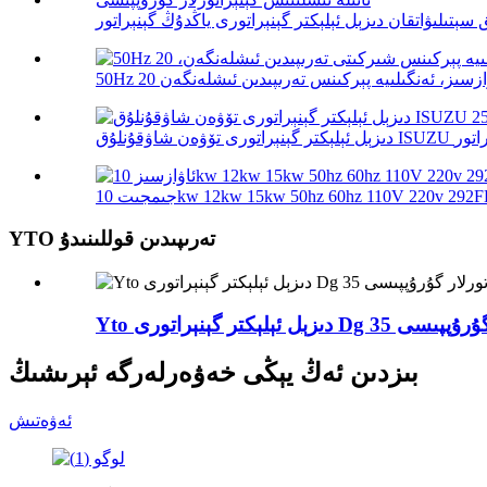
YTO تەرىپىدىن قوللىنىدۇ
بىزدىن ئەڭ يېڭى خەۋەرلەرگە ئېرىشىڭ
ئەۋەتىش