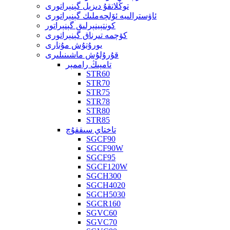
توڭلاتقۇ دىزېل گېنېراتورى
ئاۋسترالىيە ئۆلچەملىك گېنېراتورى
كونتېينېرلىق گېنېراتور
كۆچمە تىرناق گېنېراتورى
يورۇتۇش مۇنارى
قۇرۇلۇش ماشىنىلىرى
تامپىڭ راممېر
STR60
STR70
STR75
STR78
STR80
STR85
تاختاي سىققۇچ
SGCF90
SGCF90W
SGCF95
SGCF120W
SGCH300
SGCH4020
SGCH5030
SGCR160
SGVC60
SGVC70