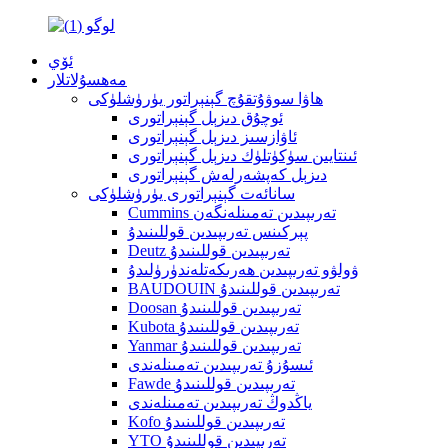
ئۆي
مەھسۇلاتلار
ھاۋا سوۋۇتقۇچ گېنېراتور يۈرۈشلۈكى
ئوچۇق دىزېل گېنېراتورى
ئاۋازسىز دىزېل گېنېراتورى
ئىنتايىن سۈكۈتلۈك دىزېل گېنېراتورى
دىزېل كەپشەرلەش گېنېراتورى
سانائەت گېنېراتورى يۈرۈشلۈكى
Cummins تەرىپىدىن تەمىنلەنگەن
پېركىنس تەرىپىدىن قوللىنىدۇ
Deutz تەرىپىدىن قوللىنىدۇ
ۋولۋو تەرىپىدىن ھەرىكەتلەندۈرۈلىدۇ
BAUDOUIN تەرىپىدىن قوللىنىدۇ
Doosan تەرىپىدىن قوللىنىدۇ
Kubota تەرىپىدىن قوللىنىدۇ
Yanmar تەرىپىدىن قوللىنىدۇ
ئىسۇزۇ تەرىپىدىن تەمىنلەندى
Fawde تەرىپىدىن قوللىنىدۇ
ياڭدوڭ تەرىپىدىن تەمىنلەندى
Kofo تەرىپىدىن قوللىنىدۇ
YTO تەرىپىدىن قوللىنىدۇ