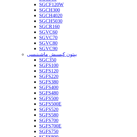
SGCF120W
SGCH300
SGCH4020
SGCH5030
SGCR160
SGVC60
SGVC70
SGVC80
SGVC90
بېتون كېسىش ماشىنىسى
SGC350
SGFS100
SGFS120
SGFS220
SGFS380
SGFS400
SGFS480
SGFS500
SGFS500E
SGFS520
SGFS580
SGFS700
SGFS700E
SGFS750
SGFS800