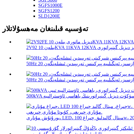
SGFS1000E
SGFS1200
SLD1200E
تەۋسىيە قىلىنغان مەھسۇلاتلار
غ 100w، 200w، 300...