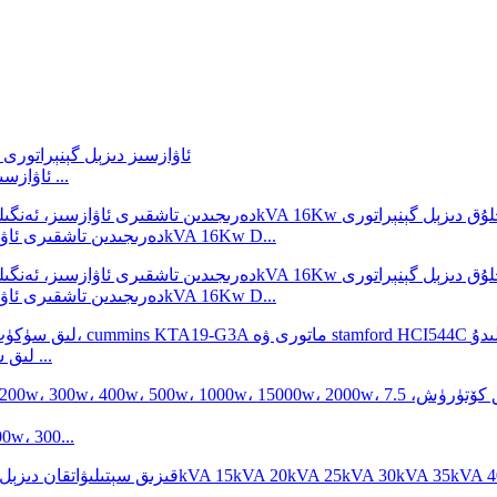
2V92 بىلەن 10KVA 11KVA 12KVA ئاۋازسىز دىزېل گېنېراتورى ...
50Hz دەرىجىدىن تاشقىرى ئاۋازسىز، ئەنگىلىيە پېركىنس تەرىپىدىن ئىشلەنگەن 20kVA 16Kw D...
50Hz دەرىجىدىن تاشقىرى ئاۋازسىز، ئەنگىلىيە پېركىنس تەرىپىدىن ئىشلەنگەن 20kVA 16Kw D...
500kVA لىق سۈكۈت دىزېل گېنېراتورىنىڭ باھاسى ئاۋسترالىيە ...
يورۇتۇش مۇنارى، LED، مېتال گالىدلىق چىرا